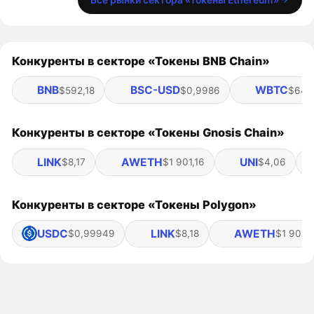
Конкуренты в секторе «Токены BNB Chain»
BNB
BSC-USD
WBTC
$592,18
$0,9986
$64 
Конкуренты в секторе «Токены Gnosis Chain»
LINK
AWETH
UNI
$8,17
$1 901,16
$4,06
Конкуренты в секторе «Токены Polygon»
USDC
LINK
AWETH
$0,99949
$8,18
$1 901,1