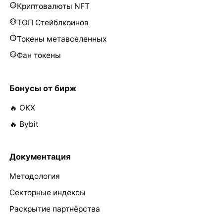
Криптовалюты NFT
ТОП Стейблкоинов
Токены метавселенных
Фан токены
Бонусы от бирж
🔥 OKX
🔥 Bybit
Документация
Методология
Секторные индексы
Раскрытие партнёрства