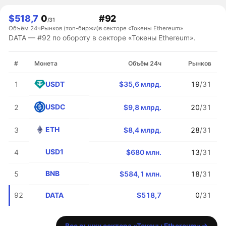
$518,7
0
#92
/31
Объём 24ч
Рынков (топ-биржи)
в секторе «Токены Ethereum»
DATA — #92 по обороту в секторе «Токены Ethereum».
#
Монета
Объём 24ч
Рынков
USDT
1
$35,6 млрд.
19
/31
USDC
2
$9,8 млрд.
20
/31
ETH
3
$8,4 млрд.
28
/31
USD1
4
$680 млн.
13
/31
BNB
5
$584,1 млн.
18
/31
DATA
92
$518,7
0
/31
Все рынки сектора «Токены Ethereum»