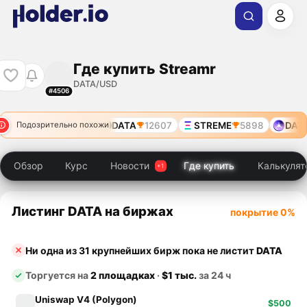
Где купить Streamr
DATA/USD
#4506
65
DATA
9564
DATA
12607
STREME
5898
DATA
Подозрительно похожи
Обзор
Курс
Новости
Где купить
Калькулят
Листинг DATA на биржах
покрытие 0%
Ни одна из 31 крупнейших бирж пока не листит
DATA
Торгуется на
2 площадках
·
$1 тыс.
за 24 ч
Uniswap V4 (Polygon)
$500