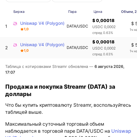
Биржа
Пара
Цена
Объем, 2
$ 0,00018
Uniswap V4 (Polygon)
$ 
1
DATA/USDC
USDC 0,0002
1,0
1ч н
спред 0.63%
$ 0,00018
Uniswap V4 (Polygon)
$ 
2
DATA/USDC
USDC 0,0002
1,0
1ч н
спред 0.63%
Таблица с котировками Streamr обновлена —
6 августа 2026,
17:07
Продажа и покупка Streamr (DATA) за
доллары
Что бы купить криптовалюту Streamr, воспользуйтесь
таблицей выше.
Максимальный суточный торговый объем
наблюдается в торговой паре DATA/USDC на
Uniswap