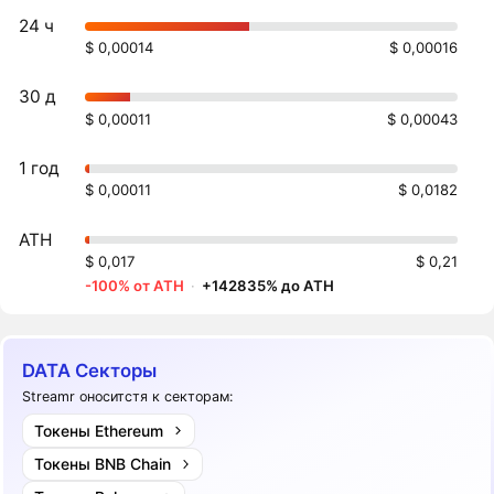
24 ч
$ 0,00014
$ 0,00016
30 д
$ 0,00011
$ 0,00043
1 год
$ 0,00011
$ 0,0182
ATH
$ 0,017
$ 0,21
-100% от ATH
·
+142835% до ATH
DATA Секторы
Streamr оноситстя к секторам:
Токены Ethereum
Токены BNB Chain