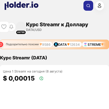
Курс Streamr к Доллару
DATA/USD
#4798
DATA
9191
DATA
9586
DATA
12634
STREME
585
Подозрительно похожи
Курс Streamr (DATA)
Цена 1 Streamr на сегодня (8 августа)
$ 0,00015