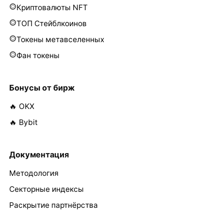
Криптовалюты NFT
ТОП Стейблкоинов
Токены метавселенных
Фан токены
Бонусы от бирж
🔥 OKX
🔥 Bybit
Документация
Методология
Секторные индексы
Раскрытие партнёрства