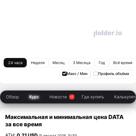
24 часа
Неделя
Месяц
3 Месяца
Год
Всё время
Макс / Мин
Профиль объёма
Обзор
Курс
Новости
Где купить
Калькулят
Максимальная и минимальная цена DATA
за все время
ATH:
0,21 USD
(5 августа 2026, 10:10)