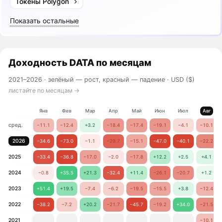
Токены Polygon
Показать остальные
Доходность
DATA
по месяцам
2021–2026 ·
зелёный — рост, красный — падение
· USD ($)
листайте по месяцам →
Янв
Фев
Мар
Апр
Май
Июн
Июл
Авг
сред.
−11.1
−12.4
+3.2
−18.4
−17.4
−19.1
−4.1
−10.1
2026
−34.6
−73.0
−1.1
−29.7
−15.1
−47.0
−40.1
−22.2
2025
−33.4
−36.8
−17.0
−2.0
−17.8
+12.2
+2.5
+4.1
2024
−0.8
+35.5
+21.3
−32.4
+11.4
−26.1
−20.7
+1.2
2023
+51.4
+19.5
−7.4
−6.2
−19.5
−15.5
+3.8
−12.4
2022
−38.2
−7.2
+20.2
−21.7
−45.7
−19.2
+34.0
−21.5
2021
−10.1