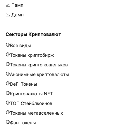
📈 Памп
📉 Дамп
Секторы Криптовалют
Все виды
Токены криптобирж
Токены крипто кошельков
Анонимные криптовалюты
DeFi Токены
Криптовалюты NFT
ТОП Стейблкоинов
Токены метавселенных
Фан токены