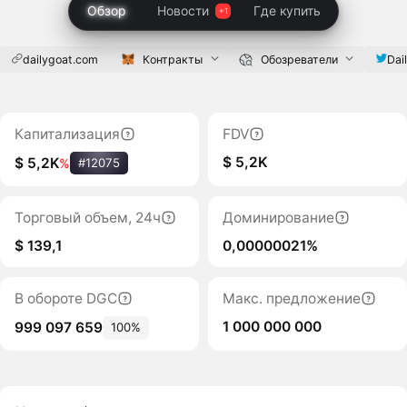
Обзор
Новости
Где купить
dailygoat.com
Контракты
Обозреватели
Dai
Капитализация
FDV
$ 5,2K
$ 5,2K
%
#12075
Торговый объем, 24ч
Доминирование
$ 139,1
0,00000021%
В обороте DGC
Макс. предложение
1 000 000 000
999 097 659
100%