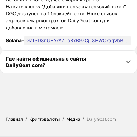
Нажать кнопку “Добавить пользовательский токен”.
DGC доступен на 1 блокчейн сети. Ниже список
адресов смартконтрактов DailyGoat.com для
добавления в метамаск:
Solana
-
GatSD8nUEA7AZLb8xB9ZCjL8HWC7agVbBYQZv3pTpump
Где найти официальные сайты
DailyGoat.com?
Главная
/
Криптовалюты
/
Медиа
/
DailyGoat.com