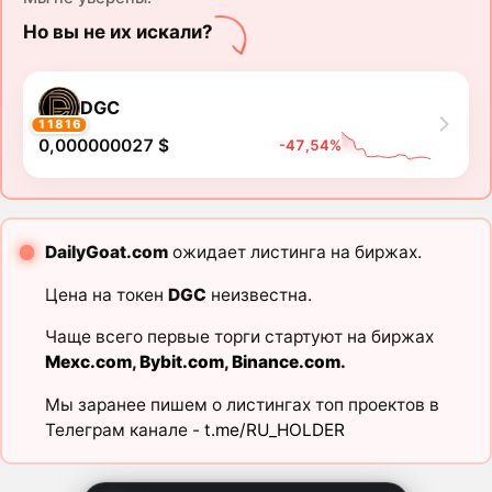
Но вы не их искали?
DGC
11816
0,000000027 $
-47,54%
DailyGoat.com
ожидает листинга на биржах.
Цена на токен
DGC
неизвестна.
Чаще всего первые торги стартуют на биржах
Mexc.com
,
Bybit.com
,
Binance.com
.
Мы заранее пишем о листингах топ проектов в
Телеграм канале -
t.me/RU_HOLDER