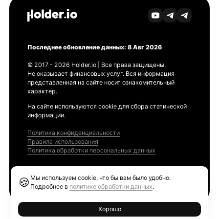
Последнее обновление данных: 8 Авг 2026
© 2017 - 2026 Holder.io | Все права защищены.
Не оказывает финансовых услуг. Вся информация
представленная на сайте носит ознакомительный
характер.
На сайте используются cookie для сбора статической
информации.
Политика конфиденциальности
Правила использования
Политика обработки персональных данных
Продукты
Мы используем cookie, что бы вам было удобно.
🍪
Ethereum GAS Tracker
Подробнее в
политике обработки данных
.
Хорошо