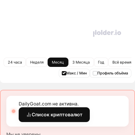
24 часа
Неделя
Месяц
3 Месяца
Год
Всё время
Макс / Мин
Профиль объёма
DailyGoat.com не активна.
Список криптовалют
Мы не уверены.