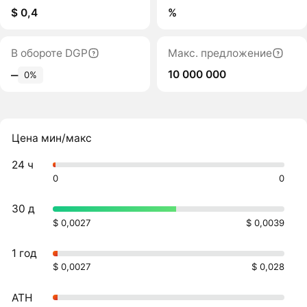
$ 0,4
%
В обороте DGP
Макс. предложение
10 000 000
‒
0%
Цена мин/макс
24 ч
0
0
30 д
$ 0,0027
$ 0,0039
1 год
$ 0,0027
$ 0,028
ATH