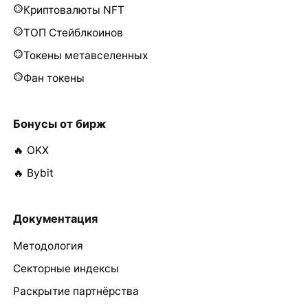
Криптовалюты NFT
ТОП Стейблкоинов
Токены метавселенных
Фан токены
Бонусы от бирж
🔥 OKX
🔥 Bybit
Документация
Методология
Секторные индексы
Раскрытие партнёрства