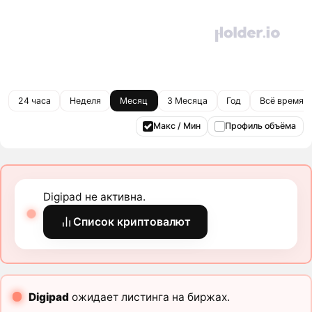
24 часа
Неделя
Месяц
3 Месяца
Год
Всё время
Макс / Мин
Профиль объёма
Digipad не активна.
Список криптовалют
Digipad
ожидает листинга на биржах.