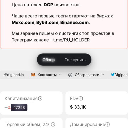
Цена на токен
DGP
неизвестна.
Чаще всего первые торги стартуют на биржах
Mexc.com
,
Bybit.com
,
Binance.com
.
Мы заранее пишем о листингах топ проектов в
Телеграм канале -
t.me/RU_HOLDER
Обзор
Где купить
digipad.io
Контракты
Обозреватели
Digipado
Капитализация
FDV
$ 33,1K
‒
%
#7258
Торговый объем, 24ч
Доминирование