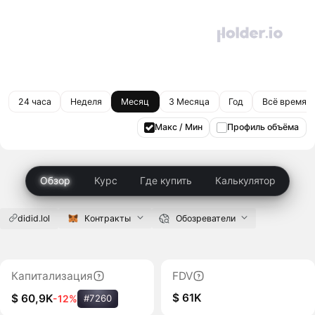
24 часа
Неделя
Месяц
3 Месяца
Год
Всё время
Макс / Мин
Профиль объёма
Обзор
Курс
Где купить
Калькулятор
didid.lol
Контракты
Обозреватели
Капитализация
FDV
$ 61K
$ 60,9K
-12%
#7260