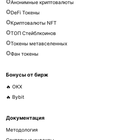
Анонимные криптовалюты
DeFi Токены
Криптовалюты NFT
ТОП Стейблкоинов
Токены метавселенных
Фан токены
Бонусы от бирж
🔥 OKX
🔥 Bybit
Документация
Методология