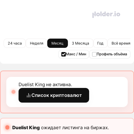
24 часа
Неделя
Месяц
3 Месяца
Год
Всё время
Макс / Мин
Профиль объёма
Duelist King не активна.
Список криптовалют
Duelist King
ожидает листинга на биржах.