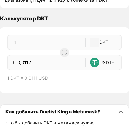
диапазоне 1,11 цент или 92,48 копейки за 1 DKT.
Калькулятор DKT
DKT
₮
USDT
1 DKT = 0,0111 USD
Как добавить Duelist King в Metamask?
Что бы добавить DKT в метамаск нужно: