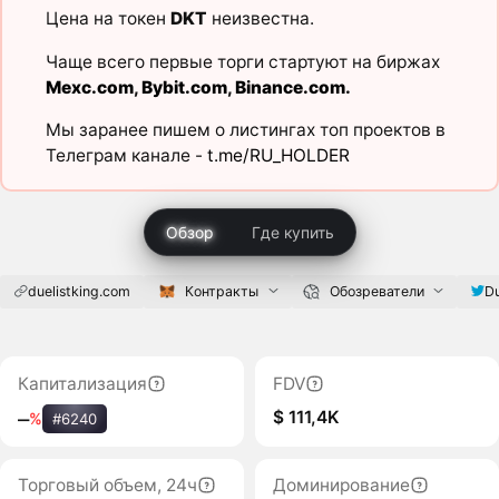
Цена на токен
DKT
неизвестна.
Чаще всего первые торги стартуют на биржах
Mexc.com
,
Bybit.com
,
Binance.com
.
Мы заранее пишем о листингах топ проектов в
Телеграм канале -
t.me/RU_HOLDER
Обзор
Где купить
duelistking.com
Контракты
Обозреватели
Du
Капитализация
FDV
$ 111,4K
‒
%
#6240
Торговый объем, 24ч
Доминирование