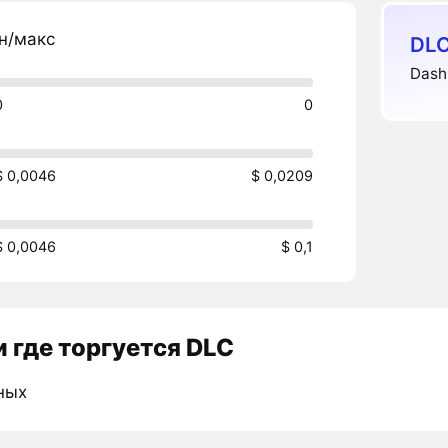
н/макс
DLC
Dash
0
0
$ 0,0046
$ 0,0209
$ 0,0046
$ 0,1
 где торгуется DLC
ных