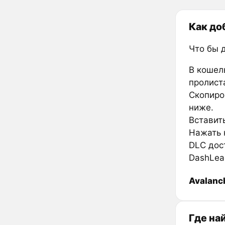
Как до
Что бы 
В кошел
пролиста
Скопиро
ниже.
Вставить
Нажать к
DLC дос
DashLea
Avalanc
Где на