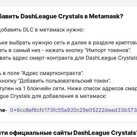
бавить DashLeague Crystals в Metamask?
добавить DLC в метамаск нужно:
ьке выбрать нужную сеть и далее в разделе крипто
ть в самый низ - нажать кнопку “Импорт токенов”.
вать адрес смарт-контракта для DashLeague Crystals
 в поле “Адрес смартконтракта”.
нопку “Добавить пользовательский токен”.
тупен на 1 блокчейн сети. Ниже список адресов сма
gue Crystals для добавления в метамаск:
he
-
0x6cc8ef6cfc173fc55a920c29e05222dead33b573
йти официальные сайты DashLeague Crystals