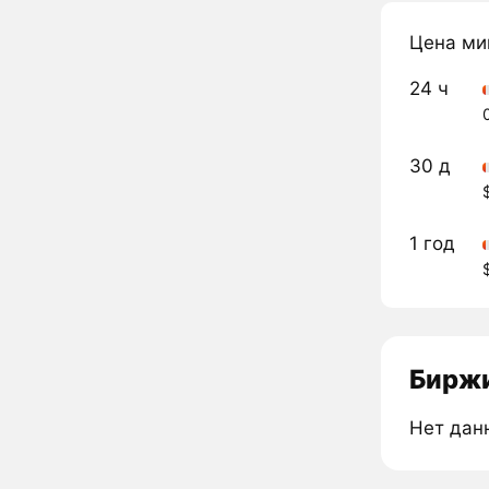
Цена ми
24 ч
30 д
1 год
Биржи
Нет дан