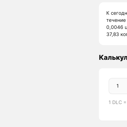
К сегод
течение 
0,0046 ц
37,83 ко
Калькул
1 DLC 