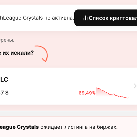
hLeague Crystals не активна.
Список криптова
ерены.
е их искали?
LC
7 $
-69,49%
eague Crystals
ожидает листинга на биржах.