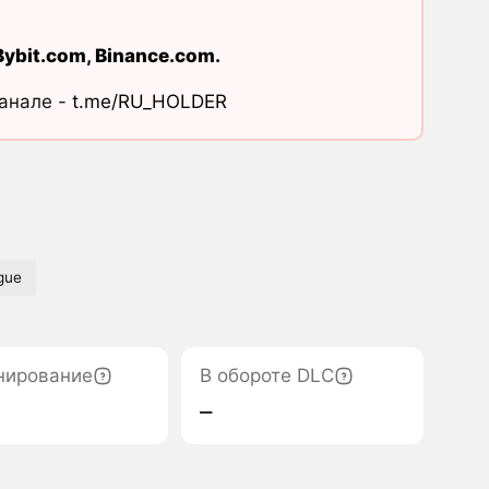
Bybit.com
,
Binance.com
.
канале -
t.me/RU_HOLDER
gue
нирование
В обороте DLC
‒