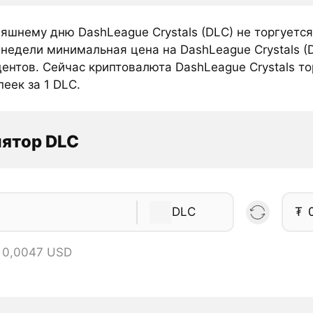
няшнему дню DashLeague Crystals (DLC) не торгуетс
недели минимальная цена на DashLeague Crystals (
ентов. Сейчас криптовалюта DashLeague Crystals то
пеек за 1 DLC.
ятор DLC
DLC
₮
= 0,0047 USD