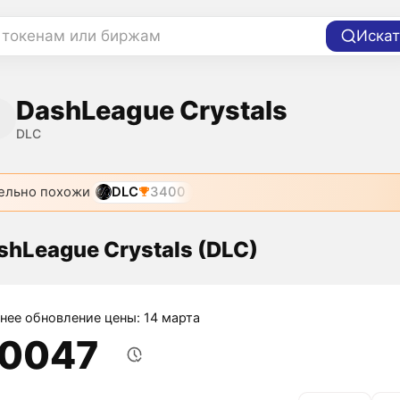
 токенам или биржам
Искат
DashLeague Crystals
DLC
ельно похожи
DLC
3400
shLeague Crystals (DLC)
нее обновление цены: 14 марта
,0047