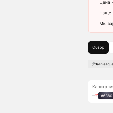
Цена 
Чаще 
Мы за
Обзор
dashleague
Капитали
‒
%
#6380