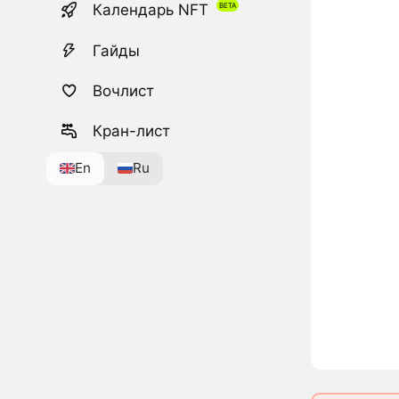
Календарь NFT
Гайды
Вочлист
Кран-лист
En
Ru