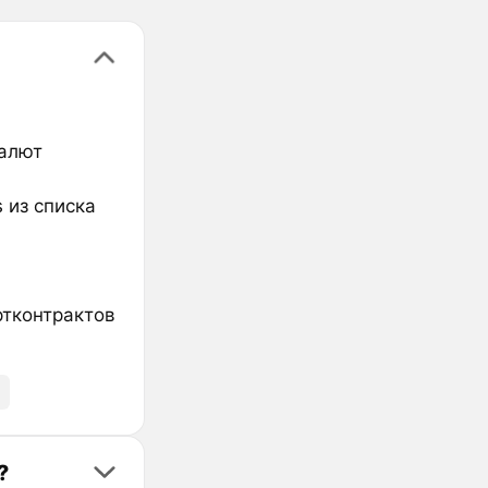
валют
 из списка
ртконтрактов
?