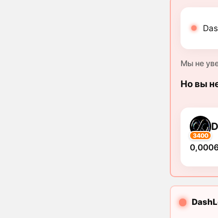
Das
Мы не ув
Но вы н
D
3400
0,0006
DashL