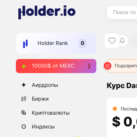
Поиск по
Holder Rank
10000$ от MEXC
Подозрит
Курс Da
Аирдропы
Биржи
Послед
Криптовалюты
$ 0
Индексы