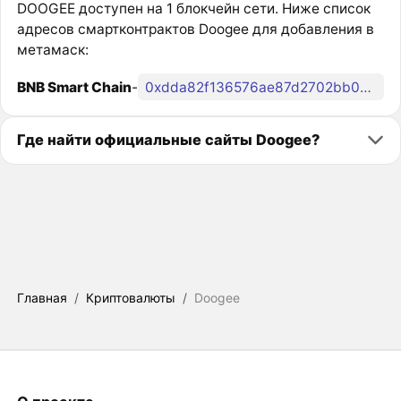
DOOGEE доступен на 1 блокчейн сети. Ниже список
адресов смартконтрактов Doogee для добавления в
метамаск:
BNB Smart Chain
-
0xdda82f136576ae87d2702bb05370af274ce71dd5
Где найти официальные сайты Doogee?
Главная
/
Криптовалюты
/
Doogee