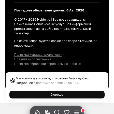
Последнее обновление данных: 6 Авг 2026
© 2017 - 2026 Holder.io | Все права защищены.
Не оказывает финансовых услуг. Вся информация
представленная на сайте носит ознакомительный
характер.
На сайте используются cookie для сбора статической
информации.
Политика конфиденциальности
Правила использования
Политика обработки персональных данных
Продукты
Мы используем cookie, что бы вам было удобно.
🍪
Ethereum GAS Tracker
Подробнее в
политике обработки данных
.
Хорошо