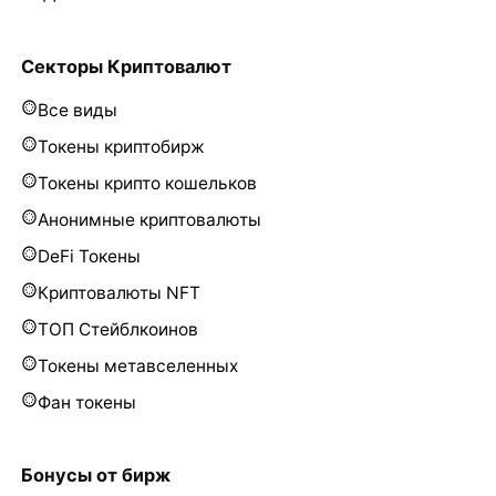
Секторы Криптовалют
Все виды
Токены криптобирж
Токены крипто кошельков
Анонимные криптовалюты
DeFi Токены
Криптовалюты NFT
ТОП Стейблкоинов
Токены метавселенных
Фан токены
Бонусы от бирж