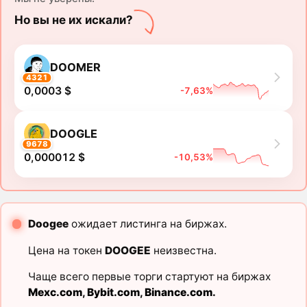
Но вы не их искали?
DOOMER
4321
0,0003 $
-7,63%
DOOGLE
9678
0,000012 $
-10,53%
Doogee
ожидает листинга на биржах.
Цена на токен
DOOGEE
неизвестна.
Чаще всего первые торги стартуют на биржах
Mexc.com
,
Bybit.com
,
Binance.com
.