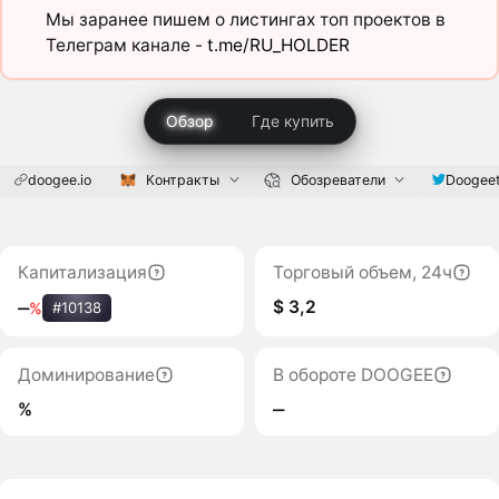
Мы заранее пишем о листингах топ проектов в
Телеграм канале -
t.me/RU_HOLDER
Обзор
Где купить
doogee.io
Контракты
Обозреватели
Doogee
Капитализация
Торговый объем, 24ч
$ 3,2
‒
%
#10138
Доминирование
В обороте DOOGEE
%
‒