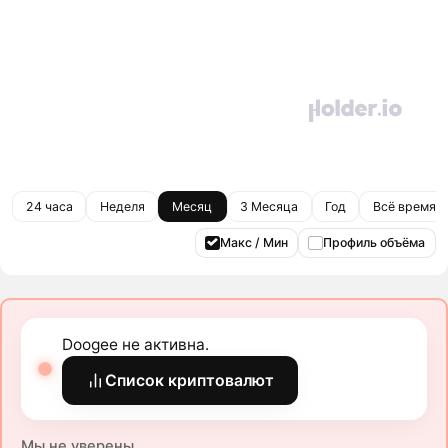
24 часа
Неделя
Месяц
3 Месяца
Год
Всё время
Макс / Мин
Профиль объёма
Doogee не активна.
Список криптовалют
Мы не уверены.