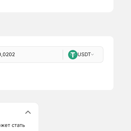
USDT
ожет стать