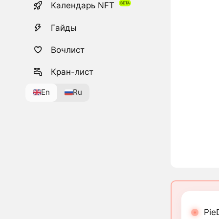
Календарь NFT
Гайды
Вочлист
Кран-лист
En
Ru
Pie