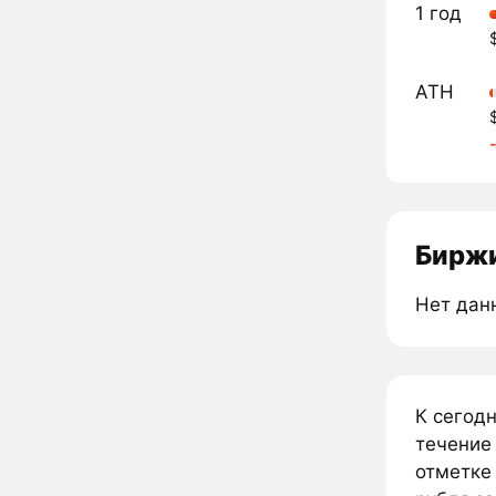
1 год
ATH
Биржи
Нет дан
К сегод
течение
отметке 