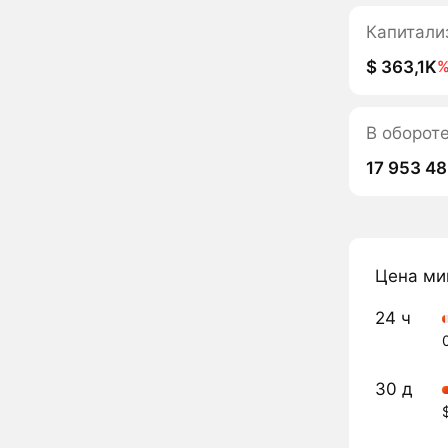
Капитали
$ 363,1K
В оборот
17 953 4
Цена ми
24 ч
30 д