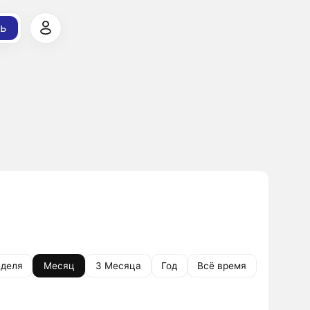
ь
деля
Месяц
3 Месяца
Год
Всё время