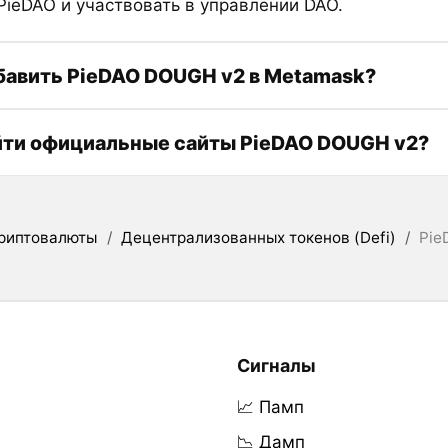
PieDAO и участвовать в управлении DAO.
бавить PieDAO DOUGH v2 в Metamask?
йти официальные сайты PieDAO DOUGH v2?
риптовалюты
/
Децентрализованных токенов (Defi)
/
Pie
Сигналы
📈 Памп
📉 Дамп