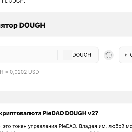
а 1 DOUGH.
лятор DOUGH
DOUGH
₮
H = 0,0202 USD
 криптовалюта PieDAO DOUGH v2?
 это токен управления PieDAO. Владея им, любой м