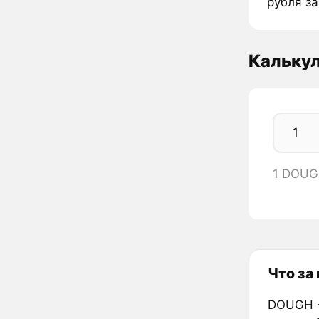
рубля з
Кальку
1 DOUG
Что за
DOUGH -