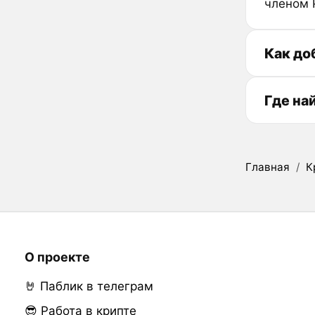
членом 
Как до
Где на
Главная
/
К
О проекте
🤘 Паблик в телеграм
😎 Работа в крипте