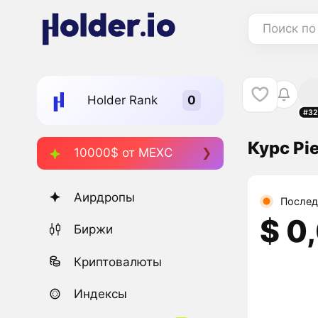
Поиск по
Holder Rank
#32
Курс Pi
10000$ от MEXC
Аирдропы
Послед
$ 0
Биржи
Криптовалюты
Индексы