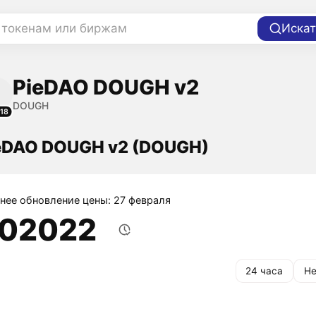
 токенам или биржам
Искат
PieDAO DOUGH v2
DOUGH
18
eDAO DOUGH v2 (DOUGH)
нее обновление цены: 27 февраля
,02022
24 часа
Не