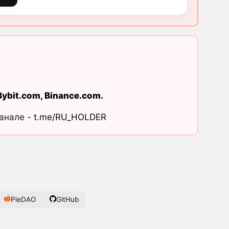
Bybit.com
,
Binance.com
.
канале -
t.me/RU_HOLDER
PieDAO
GitHub