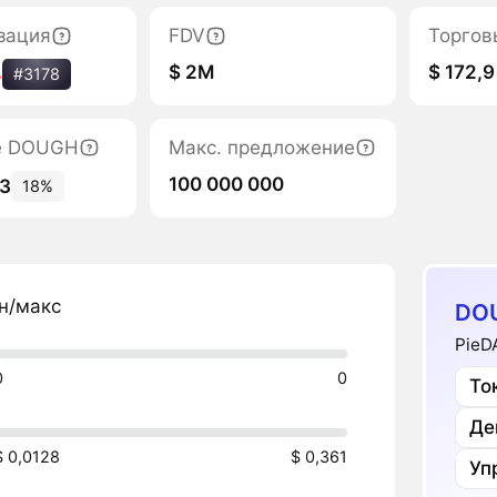
зация
FDV
Торгов
$ 2M
$ 172,9
%
#3178
е DOUGH
Макс. предложение
100 000 000
83
18%
н/макс
DO
PieD
0
0
То
Де
$ 0,0128
$ 0,361
Уп