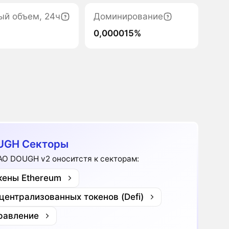
ый объем, 24ч
Доминирование
0,000015%
UGH Секторы
AO DOUGH v2 оноситстя к секторам:
кены Ethereum
централизованных токенов (Defi)
равление