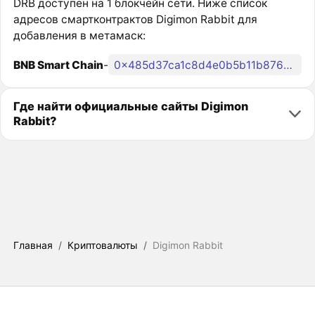
DRB доступен на 1 блокчейн сети. Ниже список
адресов смартконтрактов Digimon Rabbit для
добавления в метамаск:
BNB Smart Chain
-
0x485d37ca1c8d4e0b5b11b87604816a4843c079ed
Где найти официальные сайты Digimon
Rabbit?
Главная
/
Криптовалюты
/
Digimon Rabbit