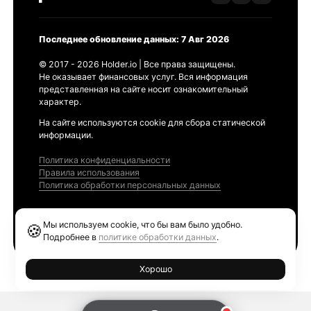
Последнее обновление данных: 7 Авг 2026
© 2017 - 2026 Holder.io | Все права защищены.
Не оказывает финансовых услуг. Вся информация
представленная на сайте носит ознакомительный
характер.
На сайте используются cookie для сбора статической
информации.
Политика конфиденциальности
Правила использования
Политика обработки персональных данных
Продукты
Мы используем cookie, что бы вам было удобно.
🍪
Ethereum GAS Tracker
Подробнее в
политике обработки данных
.
Хорошо