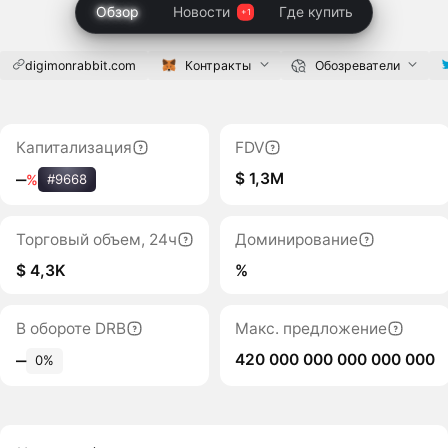
Обзор
Новости
Где купить
digimonrabbit.com
Контракты
Обозреватели
Капитализация
FDV
$ 1,3M
‒
%
#9668
Торговый объем, 24ч
Доминирование
$ 4,3K
%
В обороте DRB
Макс. предложение
420 000 000 000 000 000
‒
0%