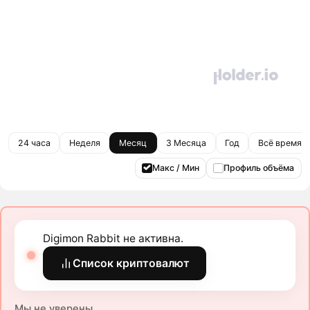
24 часа
Неделя
Месяц
3 Месяца
Год
Всё время
Макс / Мин
Профиль объёма
Digimon Rabbit не активна.
Список криптовалют
Мы не уверены.