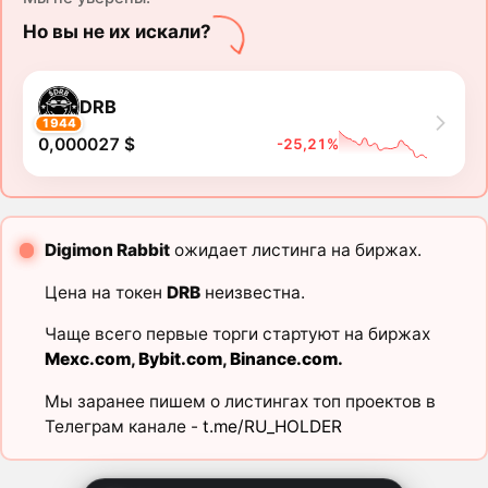
Но вы не их искали?
DRB
1944
0,000027 $
-25,21%
Digimon Rabbit
ожидает листинга на биржах.
Цена на токен
DRB
неизвестна.
Чаще всего первые торги стартуют на биржах
Mexc.com
,
Bybit.com
,
Binance.com
.
Мы заранее пишем о листингах топ проектов в
Телеграм канале -
t.me/RU_HOLDER