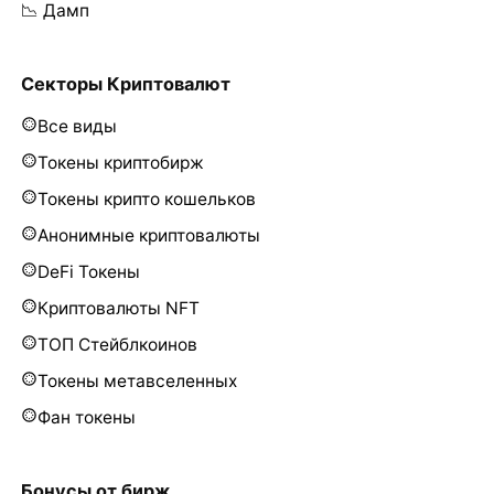
📉 Дамп
Секторы Криптовалют
Все виды
Токены криптобирж
Токены крипто кошельков
Анонимные криптовалюты
DeFi Токены
Криптовалюты NFT
ТОП Стейблкоинов
Токены метавселенных
Фан токены
Бонусы от бирж