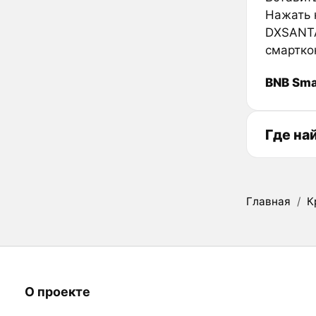
Нажать к
DXSANTA
смартко
BNB Sma
Где на
Главная
/
К
О проекте