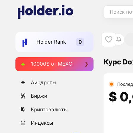
Поиск по
Holder Rank
Курс Do
10000$ от MEXC
Аирдропы
Послед
$ 0
Биржи
Криптовалюты
Индексы