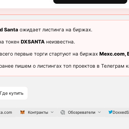
d Santa
ожидает листинга на биржах.
на токен
DXSANTA
неизвестна.
всего первые торги стартуют на биржах
Mexc.com
,
ранее пишем о листингах топ проектов в Телеграм 
Где купить
ta.com
Контракты
Обозреватели
DoxxedS