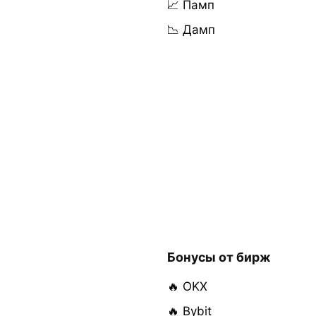
📈 Памп
📉 Дамп
Бонусы от бирж
🔥 OKX
🔥 Bybit