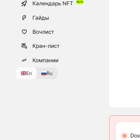
Календарь NFT
Гайды
Вочлист
Кран-лист
Компании
En
Ru
Dox