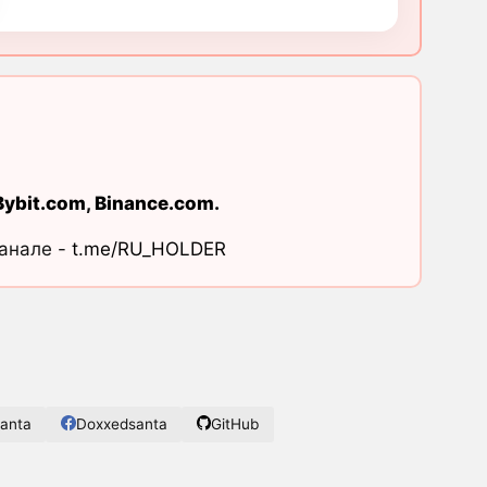
Bybit.com
,
Binance.com
.
канале -
t.me/RU_HOLDER
anta
Doxxedsanta
GitHub