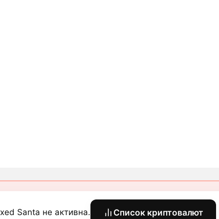
xed Santa не активна.
Список криптовалют