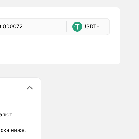
USDT
валют
иска ниже.