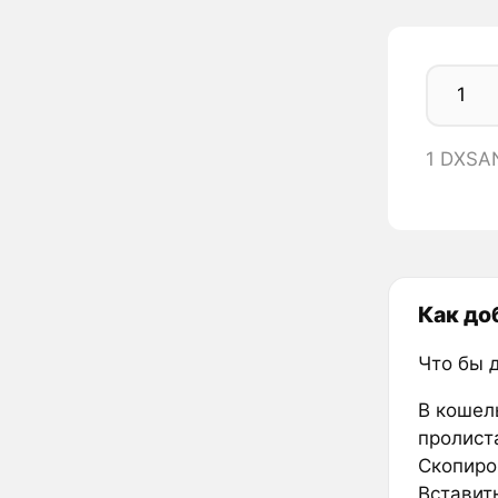
1 DXSA
Как до
Что бы 
В кошел
пролиста
Скопиро
Вставить