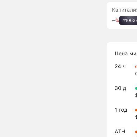
Капитали
‒
%
#1003
Цена ми
24 ч
30 д
1 год
ATH