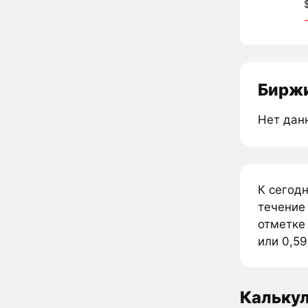
Биржи
Нет дан
К сегод
течение
отметке
или 0,59
Кальку