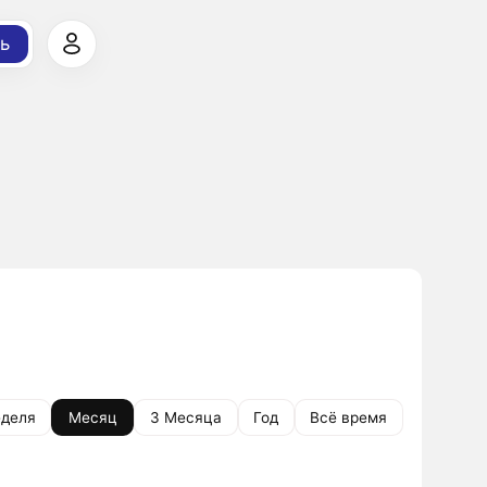
ь
деля
Месяц
3 Месяца
Год
Всё время