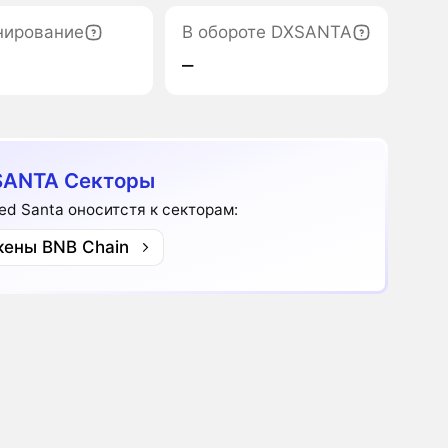
нирование
В обороте DXSANTA
‒
SANTA Секторы
ed Santa оноситстя к секторам:
кены BNB Chain