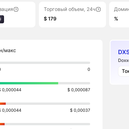
зация
Торговый объем, 24ч
Доми
$ 179
%
9
н/макс
DX
Doxx
0
0
То
$ 0,000044
$ 0,000087
$ 0,000044
$ 0,00037