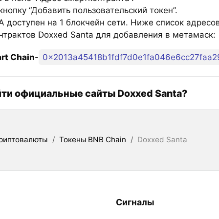
нопку “Добавить пользовательский токен”.
 доступен на 1 блокчейн сети. Ниже список адресо
нтрактов Doxxed Santa для добавления в метамаск:
rt Chain
-
0x2013a45418b1fdf7d0e1fa046e6cc27faa
йти официальные сайты Doxxed Santa?
риптовалюты
/
Токены BNB Chain
/
Doxxed Santa
Сигналы