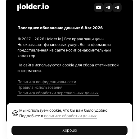
Последнее обновление данных: 6 Авг 2026
© 2017 - 2026 Holder.io | Все права защищены.
Не оказывает финансовых услуг. Вся информация
представленная на сайте носит ознакомительный
характер.
На сайте используются cookie для сбора статической
информации.
Политика конфиденциальности
Правила использования
Политика обработки персональных данных
Продукты
Мы используем cookie, что бы вам было удобно.
🍪
Ethereum GAS Tracker
Подробнее в
политике обработки данных
.
Хорошо