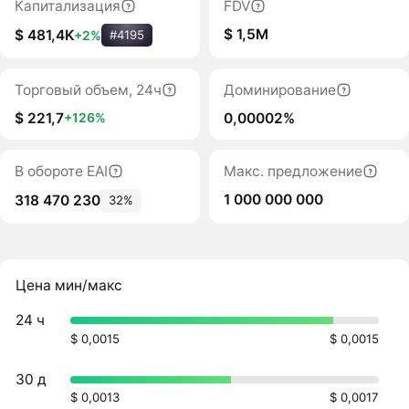
Капитализация
FDV
$ 1,5M
$ 481,4K
+2%
#4195
Торговый объем, 24ч
Доминирование
$ 221,7
0,00002%
+126%
В обороте EAI
Макс. предложение
1 000 000 000
318 470 230
32%
Цена мин/макс
24 ч
$ 0,0015
$ 0,0015
30 д
$ 0,0013
$ 0,0017