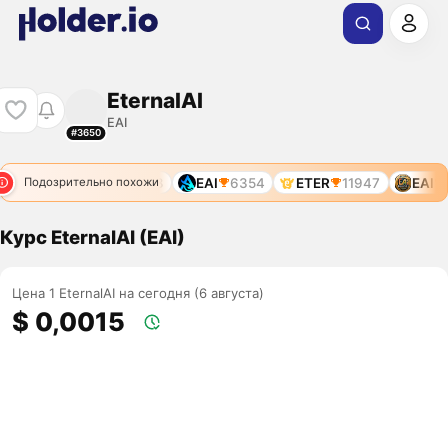
EternalAI
EAI
#3650
EAI
3958
EAI
6354
ETER
11947
EAI
3
Подозрительно похожи
Курс EternalAI (EAI)
Цена 1 EternalAI на сегодня (6 августа)
$ 0,0015