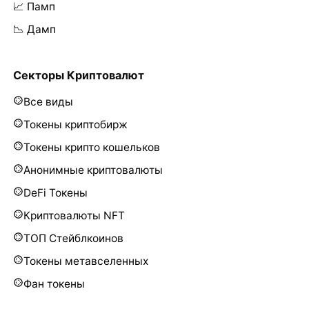
📈 Памп
📉 Дамп
Секторы Криптовалют
Все виды
Токены криптобирж
Токены крипто кошельков
Анонимные криптовалюты
DeFi Токены
Криптовалюты NFT
ТОП Стейблкоинов
Токены метавселенных
Фан токены