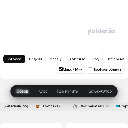
24 часа
Неделя
Месяц
3 Месяца
Год
Всё время
Макс / Мин
Профиль объёма
Обзор
Курс
Где купить
Калькулятор
eternalai.org
Контракты
Обозреватели
Cryp