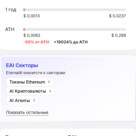
1 год
$ 0,0013
$ 0,0237
ATH
$ 0,0062
$ 0,289
-99% от ATH
·
+19024% до ATH
EAI Секторы
EternalAI оноситстя к секторам:
Токены Ethereum
AI Криптовалюты
AI Агенты
Показать остальные