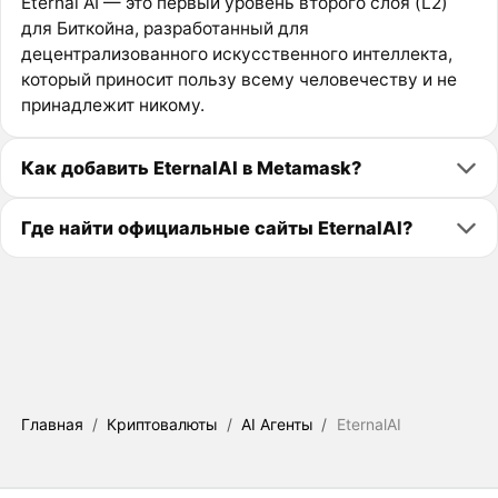
Eternal AI — это первый уровень второго слоя (L2)
для Биткойна, разработанный для
децентрализованного искусственного интеллекта,
который приносит пользу всему человечеству и не
принадлежит никому.
Как добавить EternalAI в Metamask?
Где найти официальные сайты EternalAI?
Главная
/
Криптовалюты
/
AI Агенты
/
EternalAI