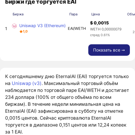
Биржи где торгуется EAI
Биржа
Пара
Цена
Объе
$ 0,0015
Uniswap V3 (Ethereum)
1
EAI/WETH
WETH 0,00000079
1,0
2
спред 0.61%
Показать все ➙
К сегодняшнему дню EternalAI (EAI) торгуется только
на
Uniswap (v3)
. Максимальный торговый объём
наблюдается по торговой паре EAI/WETH и достигает
234 доллара (100% от общего объёма по всем
биржам). В течение недели минимальная цена на
EternalAI (EAI) зафиксирована в субботу на отметке
0,0015 центов. Сейчас криптовалюта EternalAI
торгуется в диапазоне 0,151 центов или 12,24 копеек
за 1 EAI.