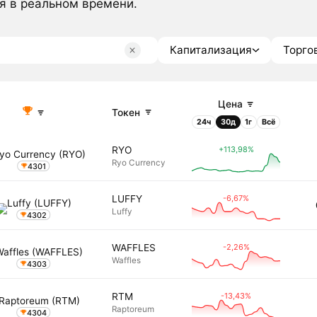
я в реальном времени.
Капитализация
Торго
Цена
Токен
24ч
30д
1г
Всё
+113,98%
RYO
Ryo Currency
4301
-6,67%
LUFFY
Luffy
4302
-2,26%
WAFFLES
Waffles
4303
-13,43%
RTM
Raptoreum
4304