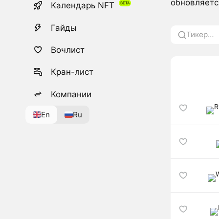
обновляетс
Календарь NFT
Гайды
Вочлист
Кран-лист
Компании
En
Ru