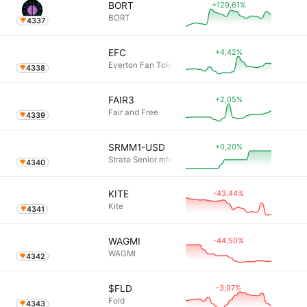
+129,61%
BORT
BORT
4337
+4,42%
EFC
Everton Fan Token
4338
+2,05%
FAIR3
Fair and Free
4339
+0,20%
SRMM1-USD
Strata Senior mM1-USD
4340
-43,44%
KITE
Kite
4341
-44,50%
WAGMI
WAGMI
4342
-3,97%
$FLD
Fold
4343