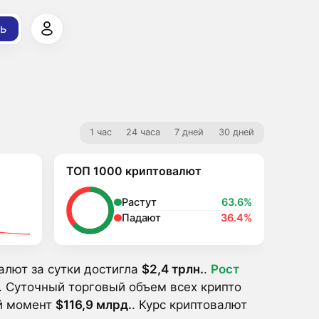
ь
1 час
24 часа
7 дней
30 дней
ТОП 1000 криптовалют
Растут
63.6%
Падают
36.4%
алют за сутки достигла
$2,4 трлн.
.
Pост
 Суточный торговый объем всех крипто
ый момент
$116,9 млрд.
. Курс криптовалют