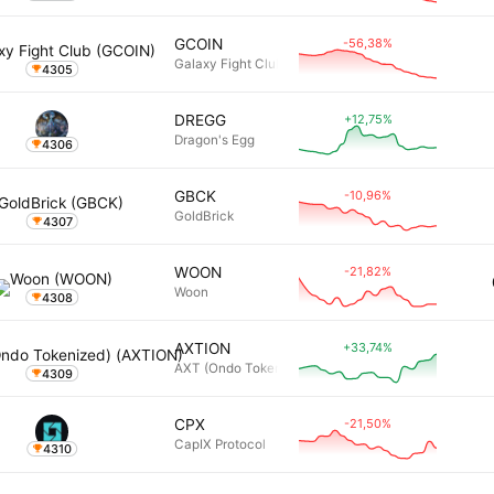
-56,38%
GCOIN
Galaxy Fight Club
4305
+12,75%
DREGG
Dragon's Egg
4306
-10,96%
GBCK
GoldBrick
4307
-21,82%
WOON
Woon
4308
+33,74%
AXTION
AXT (Ondo Tokenized)
4309
-21,50%
CPX
CapIX Protocol
4310