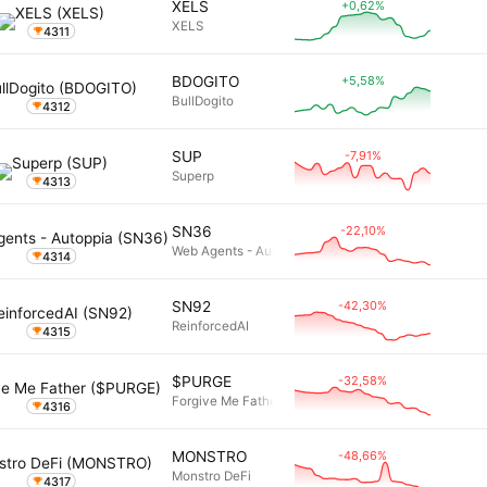
+0,62%
XELS
XELS
4311
+5,58%
BDOGITO
BullDogito
4312
-7,91%
SUP
Superp
4313
-22,10%
SN36
Web Agents - Autoppia
4314
-42,30%
SN92
ReinforcedAI
4315
-32,58%
$PURGE
Forgive Me Father
4316
-48,66%
MONSTRO
Monstro DeFi
4317