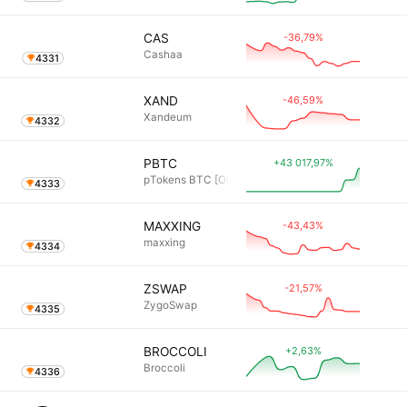
-36,79%
CAS
Cashaa
4331
-46,59%
XAND
Xandeum
4332
+43 017,97%
PBTC
pTokens BTC [OLD]
4333
-43,43%
MAXXING
maxxing
4334
-21,57%
ZSWAP
ZygoSwap
4335
+2,63%
BROCCOLI
Broccoli
4336