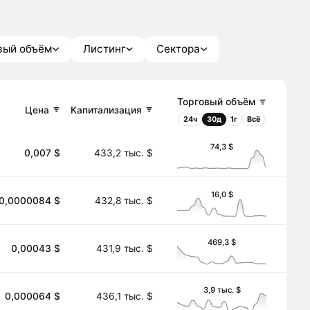
вый объём
Листинг
Сектора
Торговый объём
Цена
Капитализация
24ч
30д
1г
Всё
74,3 $
0,007 $
433,2 тыс. $
16,0 $
0,0000084 $
432,8 тыс. $
469,3 $
0,00043 $
431,9 тыс. $
3,9 тыс. $
0,000064 $
436,1 тыс. $