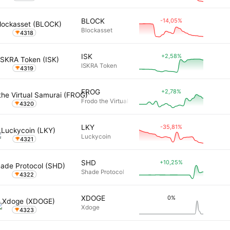
-14,05%
BLOCK
Blockasset
4318
+2,58%
ISK
ISKRA Token
4319
+2,78%
FROG
Frodo the Virtual Samurai
4320
-35,81%
LKY
Luckycoin
4321
+10,25%
SHD
Shade Protocol
4322
0%
XDOGE
Xdoge
4323