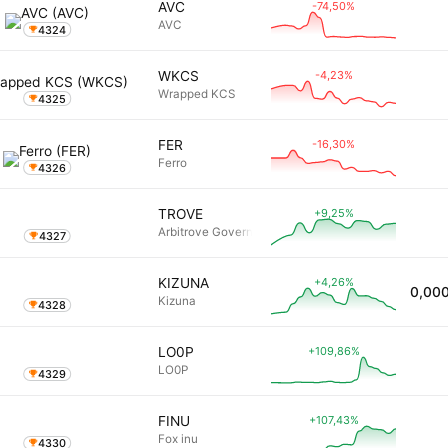
-74,50%
AVC
AVC
4324
-4,23%
WKCS
Wrapped KCS
4325
-16,30%
FER
Ferro
4326
+9,25%
TROVE
Arbitrove Governance Token
4327
+4,26%
KIZUNA
0
Kizuna
4328
+109,86%
LO0P
LO0P
4329
+107,43%
FINU
Fox inu
4330