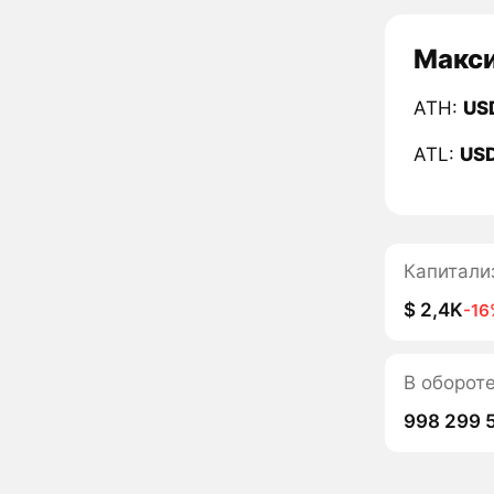
Макси
ATH:
US
ATL:
US
Капитали
$ 2,4K
-16
В оборот
998 299 