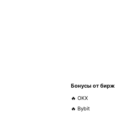
Бонусы от бирж
🔥 OKX
🔥 Bybit