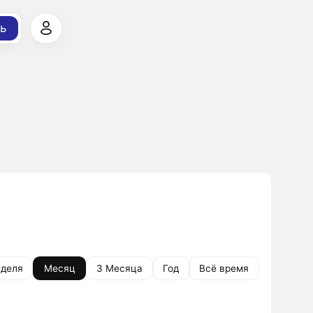
ь
деля
Месяц
3 Месяца
Год
Всё время