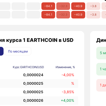
−84.1
−32.3
−40.9
−3.8
−84.1
−32.3
−40.9
−3.8
ия курса 1 EARTHCOIN в USD
Дин
По месяцам
5 м
Курс EARTHCOIN/USD
Изменение, %
1 ч
0,0000024
-4,00%
0,0000025
%
1 д
0,0000025
-3,85%
0,0000026
+4,00%