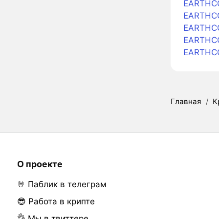
EARTHCOI
EARTHCOI
EARTHCO
EARTHCO
EARTHCO
Главная
/
К
О проекте
🤘 Паблик в телеграм
😎 Работа в крипте
👌 Мы в твиттере