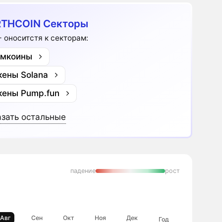
THCOIN Секторы
+ оноситстя к секторам:
мкоины
кены Solana
кены Pump.fun
зать остальные
падение
рост
Авг
Сен
Окт
Ноя
Дек
Год