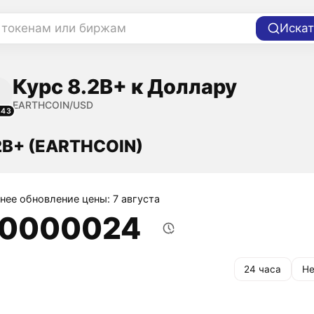
 токенам или биржам
Искат
Курс 8.2B+ к Доллару
EARTHCOIN/USD
843
2B+ (EARTHCOIN)
нее обновление цены: 7 августа
,0000024
24 часа
Не