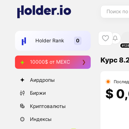
Поиск по
Holder Rank
#12
Курс 8.
10000$ от MEXC
Аирдропы
Послед
$ 0
Биржи
Криптовалюты
Индексы