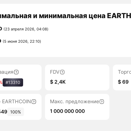
мальная и минимальная цена EARTH
D
(23 апреля 2026, 04:08)
D
(5 июня 2026, 22:10)
зация
FDV
Торг
$ 2,4K
$ 69
%
#13310
е EARTHCOIN
Макс. предложение
1 000 000 000
549
100%