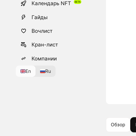
Календарь NFT
Гайды
Вочлист
Кран-лист
Компании
En
Ru
Обзор