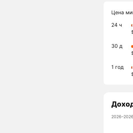
Цена ми
24 ч
30 д
1 год
Дохо
2026–2026