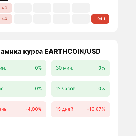
−4.0
−4.0
−94.1
амика курса EARTHCOIN/USD
ин.
0%
30 мин.
0%
ас
0%
12 часов
0%
ень
-4,00%
15 дней
-16,67%