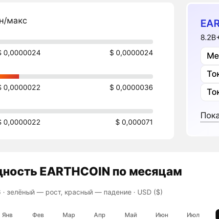
н/макс
EAR
8.2B
$ 0,0000024
$ 0,0000024
Ме
То
$ 0,0000022
$ 0,0000036
То
Пока
$ 0,0000022
$ 0,000071
дность
EARTHCOIN
по месяцам
 ·
зелёный — рост, красный — падение
· USD ($)
Янв
Фев
Мар
Апр
Май
Июн
Июл