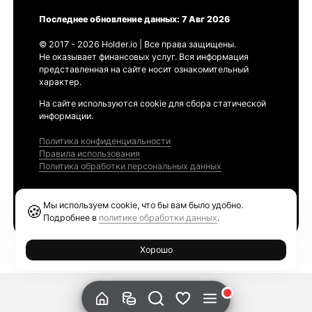
Последнее обновление данных: 7 Авг 2026
© 2017 - 2026 Holder.io | Все права защищены.
Не оказывает финансовых услуг. Вся информация
представленная на сайте носит ознакомительный
характер.
На сайте используются cookie для сбора статической
информации.
Политика конфиденциальности
Правила использования
Политика обработки персональных данных
Продукты
Мы используем cookie, что бы вам было удобно.
🍪
Ethereum GAS Tracker
Подробнее в
политике обработки данных
.
Хорошо