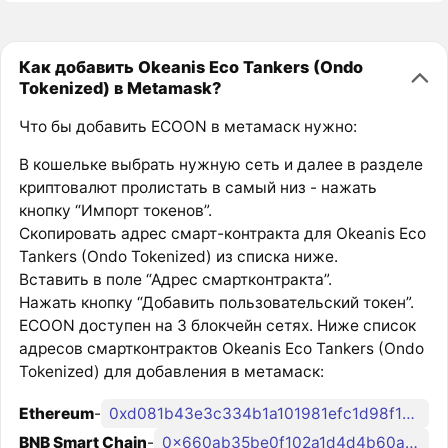
Как добавить Okeanis Eco Tankers (Ondo
Tokenized) в Metamask?
Что бы добавить ECOON в метамаск нужно:
В кошельке выбрать нужную сеть и далее в разделе
криптовалют пролистать в самый низ - нажать
кнопку “Импорт токенов”.
Скопировать адрес смарт-контракта для Okeanis Eco
Tankers (Ondo Tokenized) из списка ниже.
Вставить в поле “Адрес смартконтракта”.
Нажать кнопку “Добавить пользовательский токен”.
ECOON доступен на 3 блокчейн сетях. Ниже список
адресов смартконтрактов Okeanis Eco Tankers (Ondo
Tokenized) для добавления в метамаск:
Ethereum
-
0xd081b43e3c334b1a101981efc1d98f1e82df076e
BNB Smart Chain
-
0x660ab35be0f102a1d4d4b60a96ac3abfd345e038