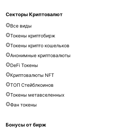
Секторы Криптовалют
Все виды
Токены криптобирж
Токены крипто кошельков
Анонимные криптовалюты
DeFi Токены
Криптовалюты NFT
ТОП Стейблкоинов
Токены метавселенных
Фан токены
Бонусы от бирж