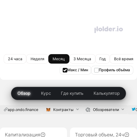
24 часа
Неделя
Месяц
3 Месяца
Год
Всё время
Макс / Мин
Профиль объёма
Обзор
Курс
Где купить
Калькулятор
app.ondo.finance
Контракты
Обозреватели
Капитализация
Торговый объем, 24ч