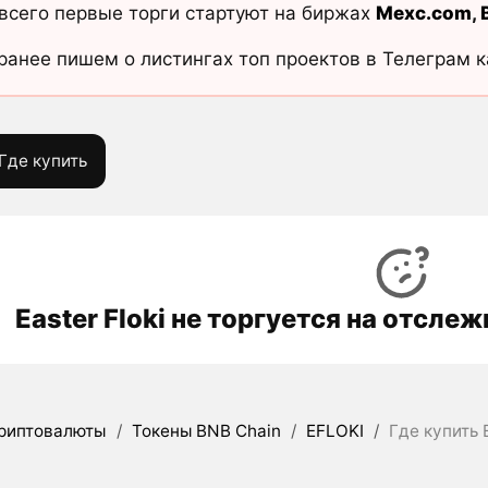
всего первые торги стартуют на биржах
Mexc.com
,
ранее пишем о листингах топ проектов в Телеграм 
Где купить
Easter Floki не торгуется на отсл
риптовалюты
/
Токены BNB Chain
/
EFLOKI
/
Где купить E