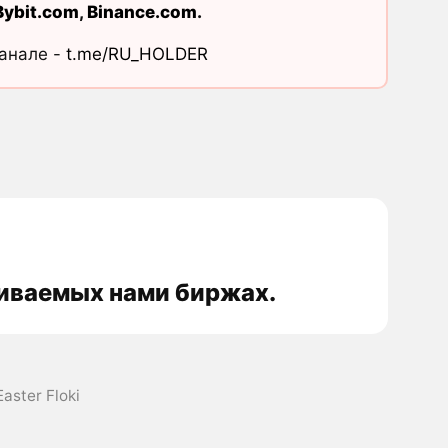
Bybit.com
,
Binance.com
.
канале -
t.me/RU_HOLDER
еживаемых нами биржах.
aster Floki