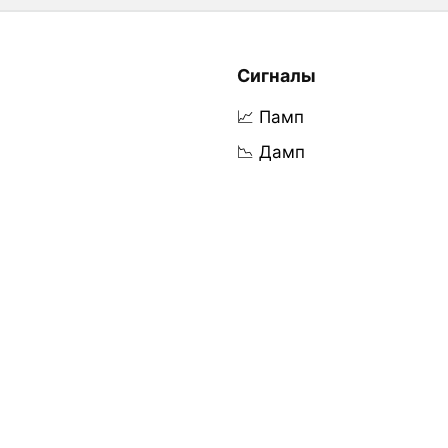
Сигналы
📈 Памп
📉 Дамп