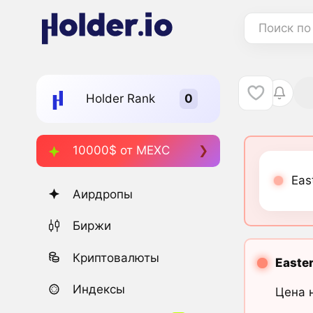
Поиск по
Holder Rank
10000$ от MEXC
Eas
Аирдропы
Биржи
Криптовалюты
Easter
Индексы
Цена 