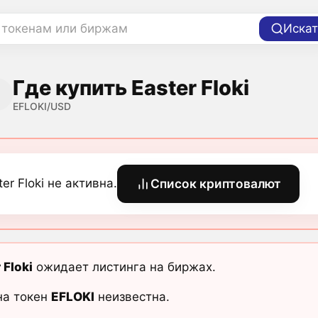
 токенам или биржам
Искат
Где купить Easter Floki
EFLOKI/USD
ter Floki не активна.
Список криптовалют
 Floki
ожидает листинга на биржах.
на токен
EFLOKI
неизвестна.