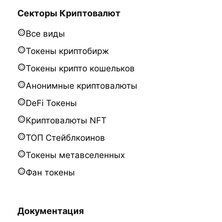
Секторы Криптовалют
Все виды
Токены криптобирж
Токены крипто кошельков
Анонимные криптовалюты
DeFi Токены
Криптовалюты NFT
ТОП Стейблкоинов
Токены метавселенных
Фан токены
Документация