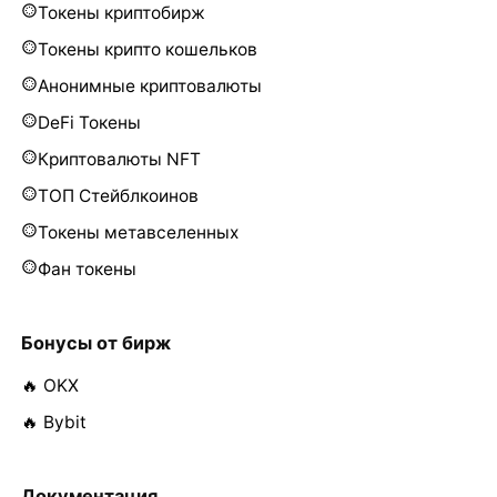
Токены криптобирж
Токены крипто кошельков
Анонимные криптовалюты
DeFi Токены
Криптовалюты NFT
ТОП Стейблкоинов
Токены метавселенных
Фан токены
Бонусы от бирж
🔥 OKX
🔥 Bybit
Документация