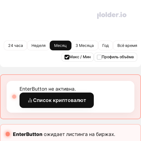
24 часа
Неделя
Месяц
3 Месяца
Год
Всё время
Макс / Мин
Профиль объёма
EnterButton не активна.
Список криптовалют
EnterButton
ожидает листинга на биржах.