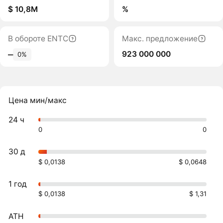
$ 10,8M
%
В обороте ENTC
Макс. предложение
923 000 000
‒
0%
Цена мин/макс
24 ч
0
0
30 д
$ 0,0138
$ 0,0648
1 год
$ 0,0138
$ 1,31
ATH