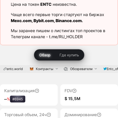
Цена на токен
ENTC
неизвестна.
Чаще всего первые торги стартуют на биржах
Mexc.com
,
Bybit.com
,
Binance.com
.
Мы заранее пишем о листингах топ проектов в
Телеграм канале -
t.me/RU_HOLDER
Обзор
Где купить
entc.world
Контракты
Обозреватели
Entc_of
Капитализация
FDV
$ 15,5M
‒
%
#6945
Торговый объем, 24ч
Доминирование