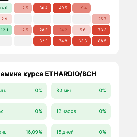
+4.6
−12.5
−30.4
−49.5
−19.4
−2.9
−25.7
12.1
−12.5
−28.8
−24.2
−5.6
−73.3
−32.0
−74.8
−33.3
−88.5
амика курса ETHARDIO/BCH
ин.
0%
30 мин.
0%
ас
0%
12 часов
0%
ень
16,09%
15 дней
0%