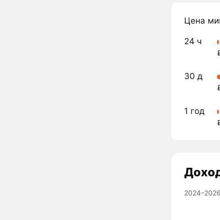
Цена ми
24 ч
30 д
1 год
Дохо
2024–2026