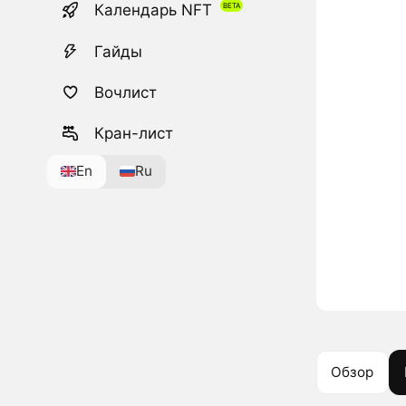
Календарь NFT
Гайды
Вочлист
Кран-лист
En
Ru
Обзор