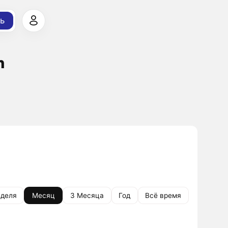
ь
h
деля
Месяц
3 Месяца
Год
Всё время