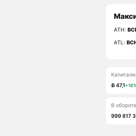
Макси
ATH:
BC
ATL:
BC
Капитали
Ƀ 47,1
+16
В оборот
999 817 