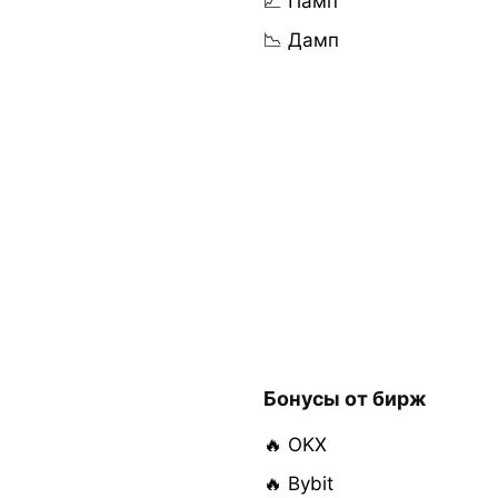
📈 Памп
📉 Дамп
Бонусы от бирж
🔥 OKX
🔥 Bybit