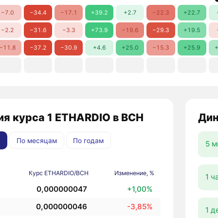
−7.0
−34.4
−17.1
+39.2
+2.7
−22.3
+22.7
−2.2
−31.6
−3.3
+73.9
−19.6
−29.3
+19.5
−11.8
−37.2
−30.9
+4.6
+25.0
−15.3
+25.9
+
ия курса 1 ETHARDIO в BCH
Дин
По месяцам
По годам
5 м
Курс ETHARDIO/BCH
Изменение, %
1 ч
0,000000047
+1,00%
0,000000046
-3,85%
1 д