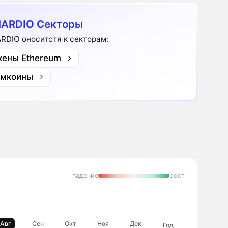
ARDIO Секторы
RDIO оноситстя к секторам:
кены Ethereum
мкоины
падение
рост
Авг
Сен
Окт
Ноя
Дек
Год