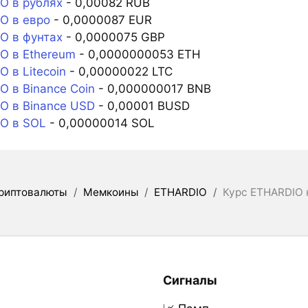
O в рублях
- 0,00082 RUB
O в евро
- 0,0000087 EUR
O в фунтах
- 0,0000075 GBP
O в Ethereum
- 0,0000000053 ETH
 в Litecoin
- 0,00000022 LTC
 в Binance Coin
- 0,000000017 BNB
O в Binance USD
- 0,00001 BUSD
O в SOL
- 0,00000014 SOL
риптовалюты
/
Мемкоины
/
ETHARDIO
/
Курс ETHARDIO к
Сигналы