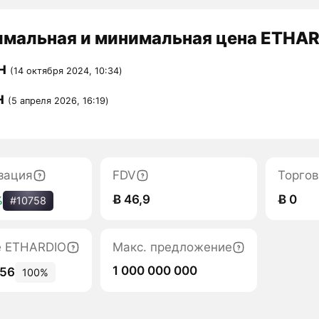
мальная и минимальная цена ETHARD
H
(14 октября 2024, 10:34)
H
(5 апреля 2026, 16:19)
зация
FDV
Торгов
Ƀ 46,9
Ƀ 0
%
#10758
е ETHARDIO
Макс. предложение
1 000 000 000
356
100%