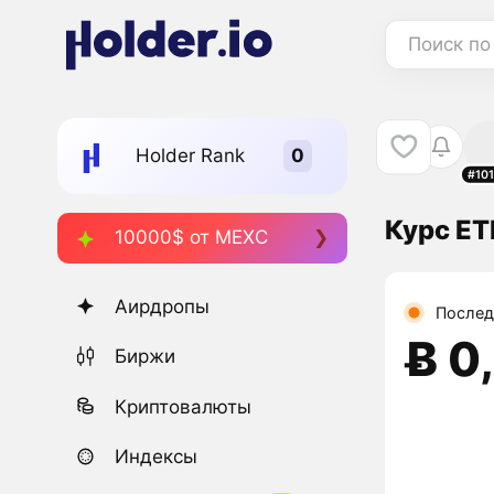
Поиск по
Holder Rank
#10
Курс E
10000$ от MEXC
Аирдропы
Послед
Ƀ 0
Биржи
Криптовалюты
Индексы