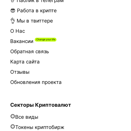
🤘 Паблик в телеграм
😎 Работа в крипте
👌 Мы в твиттере
О Нас
Вакансии
Обратная связь
Карта сайта
Отзывы
Обновления проекта
Секторы Криптовалют
Все виды
Токены криптобирж