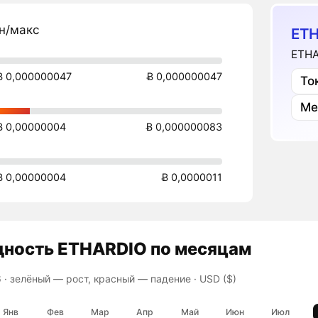
н/макс
ETH
ETHA
Ƀ 0,000000047
Ƀ 0,000000047
То
Ме
Ƀ 0,00000004
Ƀ 0,000000083
Ƀ 0,00000004
Ƀ 0,0000011
дность
ETHARDIO
по месяцам
 ·
зелёный — рост, красный — падение
· USD ($)
Янв
Фев
Мар
Апр
Май
Июн
Июл