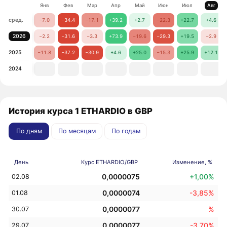
Янв
Фев
Мар
Апр
Май
Июн
Июл
Авг
сред.
−7.0
−34.4
−17.1
+39.2
+2.7
−22.3
+22.7
+4.6
2026
−2.2
−31.6
−3.3
+73.9
−19.6
−29.3
+19.5
−2.9
2025
−11.8
−37.2
−30.9
+4.6
+25.0
−15.3
+25.9
+12.1
2024
История курса 1 ETHARDIO в GBP
По дням
По месяцам
По годам
День
Курс ETHARDIO/GBP
Изменение, %
0,0000075
+1,00%
02.08
0,0000074
-3,85%
01.08
0,0000077
%
30.07
0,0000077
-3,70%
29.07