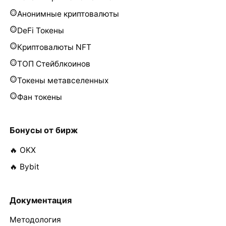
Анонимные криптовалюты
DeFi Токены
Криптовалюты NFT
ТОП Стейблкоинов
Токены метавселенных
Фан токены
Бонусы от бирж
🔥 OKX
🔥 Bybit
Документация
Методология