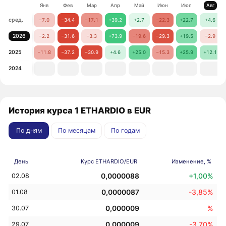
Янв
Фев
Мар
Апр
Май
Июн
Июл
Авг
сред.
−7.0
−34.4
−17.1
+39.2
+2.7
−22.3
+22.7
+4.6
2026
−2.2
−31.6
−3.3
+73.9
−19.6
−29.3
+19.5
−2.9
2025
−11.8
−37.2
−30.9
+4.6
+25.0
−15.3
+25.9
+12.1
2024
История курса 1 ETHARDIO в EUR
По дням
По месяцам
По годам
День
Курс ETHARDIO/EUR
Изменение, %
0,0000088
+1,00%
02.08
0,0000087
-3,85%
01.08
0,000009
%
30.07
0,000009
-3,70%
29.07