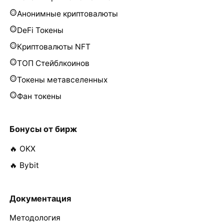
Анонимные криптовалюты
DeFi Токены
Криптовалюты NFT
ТОП Стейблкоинов
Токены метавселенных
Фан токены
Бонусы от бирж
🔥 OKX
🔥 Bybit
Документация
Методология