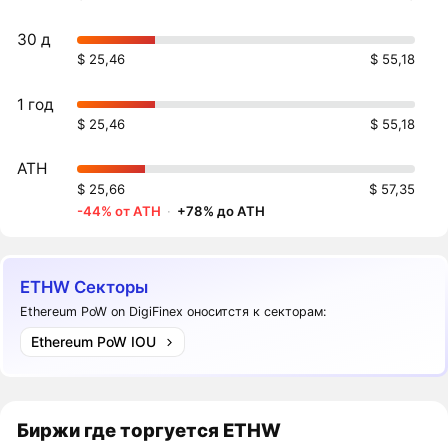
30 д
$ 25,46
$ 55,18
1 год
$ 25,46
$ 55,18
ATH
$ 25,66
$ 57,35
-44% от ATH
·
+78% до ATH
ETHW Секторы
Ethereum PoW on DigiFinex оноситстя к секторам:
Ethereum PoW IOU
Биржи где торгуется ETHW