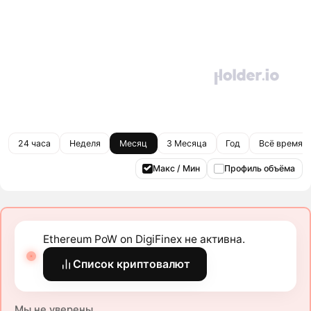
24 часа
Неделя
Месяц
3 Месяца
Год
Всё время
Макс / Мин
Профиль объёма
Ethereum PoW on DigiFinex не активна.
Список криптовалют
Мы не уверены.