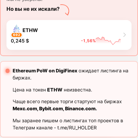
Но вы не их искали?
ETHW
692
0,245 $
-1,56%
Ethereum PoW on DigiFinex
ожидает листинга на
биржах.
Цена на токен
ETHW
неизвестна.
Чаще всего первые торги стартуют на биржах
Mexc.com
,
Bybit.com
,
Binance.com
.
Мы заранее пишем о листингах топ проектов в
Телеграм канале -
t.me/RU_HOLDER