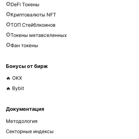
DeFi Токены
Криптовалюты NFT
ТОП Стейблкоинов
Токены метавселенных
Фан токены
Бонусы от бирж
🔥 OKX
🔥 Bybit
Документация
Методология
Секторные индексы