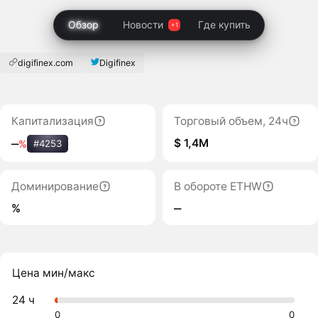
Обзор
Новости
Где купить
digifinex.com
Digifinex
Капитализация
Торговый объем, 24ч
$ 1,4M
‒
%
#4253
Доминирование
В обороте ETHW
%
‒
Цена мин/макс
24 ч
0
0