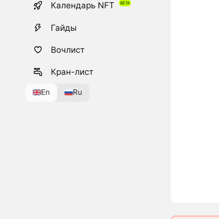
Календарь NFT
Гайды
Вочлист
Кран-лист
En
Ru