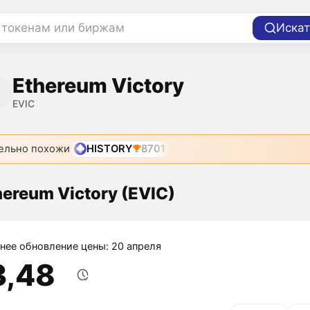
 токенам или биржам
Искат
Ethereum Victory
EVIC
ельно похожи
HISTORY
8701
hereum Victory (EVIC)
нее обновление цены: 20 апреля
3,48