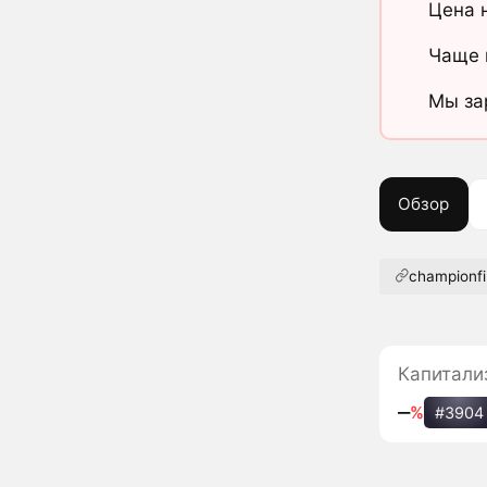
Цена 
Чаще 
Мы за
Обзор
championfi
Капитали
‒
%
#3904