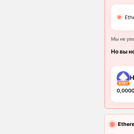
Eth
Мы не ув
Но вы н
H
8701
0,000
Ether