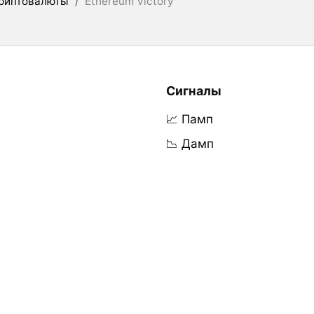
риптовалюты
/
Ethereum Victory
Сигналы
📈 Памп
📉 Дамп