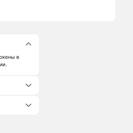
окены в
ии.