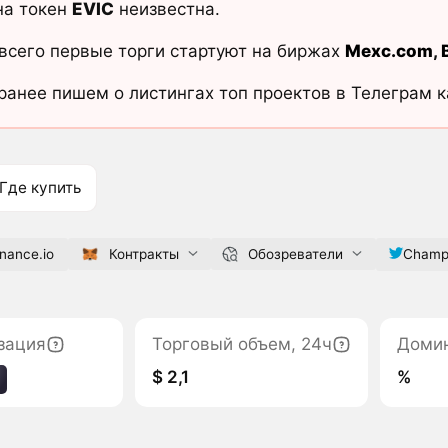
на токен
EVIC
неизвестна.
всего первые торги стартуют на биржах
Mexc.com
,
ранее пишем о листингах топ проектов в Телеграм 
Где купить
nance.io
Контракты
Обозреватели
Champi
зация
Торговый объем, 24ч
Доми
$ 2,1
%