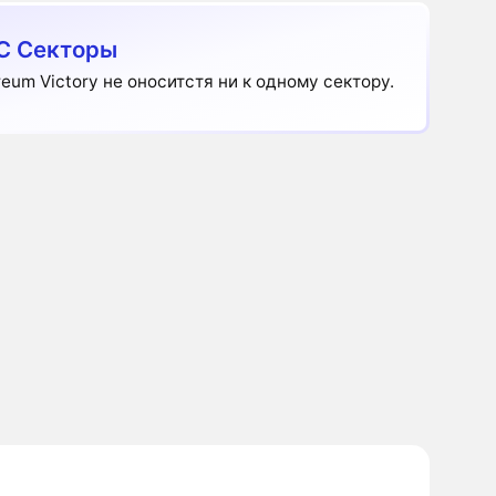
C Секторы
reum Victory не оноситстя ни к одному сектору.