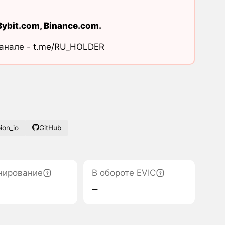
Bybit.com
,
Binance.com
.
канале -
t.me/RU_HOLDER
on_io
GitHub
нирование
В обороте EVIC
‒