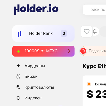
Поиск по
Holder Rank
10000$ от MEXC
Подозрит
Курс Et
Аирдропы
Биржи
Послед
Криптовалюты
$ 2
Индексы