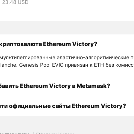
= 23,48 USD
 криптовалюта Ethereum Victory?
мультипеггированные эластично-алгоритмические т
lanche. Genesis Pool EVIC привязан к ETH без комисс
бавить Ethereum Victory в Metamask?
йти официальные сайты Ethereum Victory?