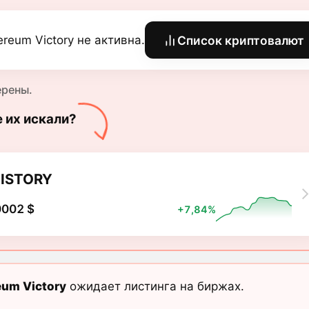
ereum Victory не активна.
Список криптовалют
ерены.
е их искали?
ISTORY
0002 $
+7,84%
eum Victory
ожидает листинга на биржах.