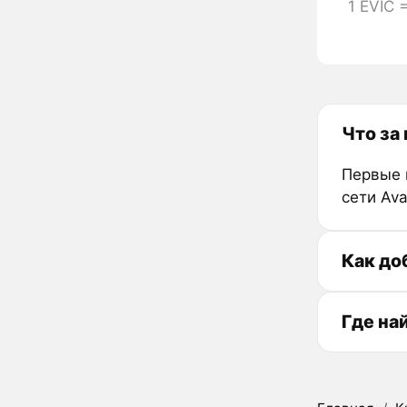
1 EVIC 
Что за
Первые 
сети Ava
Как до
Где на