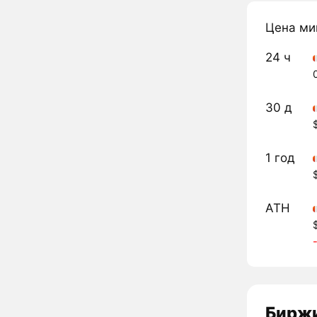
Цена ми
24 ч
30 д
1 год
ATH
Биржи