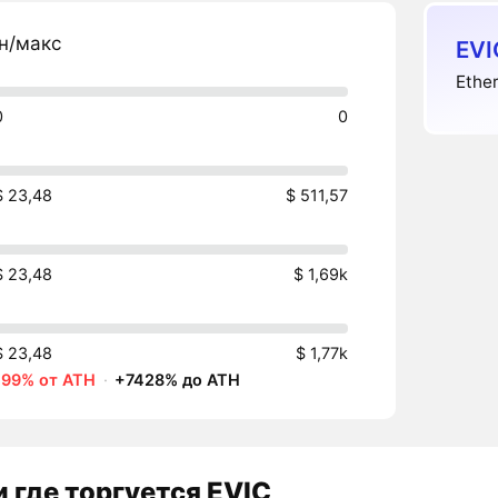
н/макс
EVI
Ethe
0
0
$ 23,48
$ 511,57
$ 23,48
$ 1,69k
$ 23,48
$ 1,77k
-99% от ATH
·
+7428% до ATH
 где торгуется EVIC