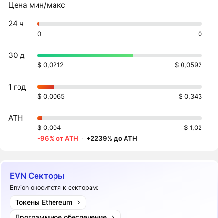
Цена мин/макс
24 ч
0
0
30 д
$ 0,0212
$ 0,0592
1 год
$ 0,0065
$ 0,343
ATH
$ 0,004
$ 1,02
-96% от ATH
·
+2239% до ATH
EVN Секторы
Envion оноситстя к секторам:
Токены Ethereum
Программное обеспечение