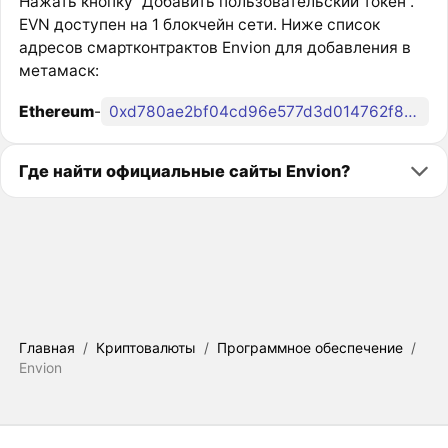
Нажать кнопку “Добавить пользовательский токен”.
EVN доступен на 1 блокчейн сети. Ниже список
адресов смартконтрактов Envion для добавления в
метамаск:
Ethereum
-
0xd780ae2bf04cd96e577d3d014762f831d97129d0
Где найти официальные сайты Envion?
Главная
/
Криптовалюты
/
Программное обеспечение
/
Envion