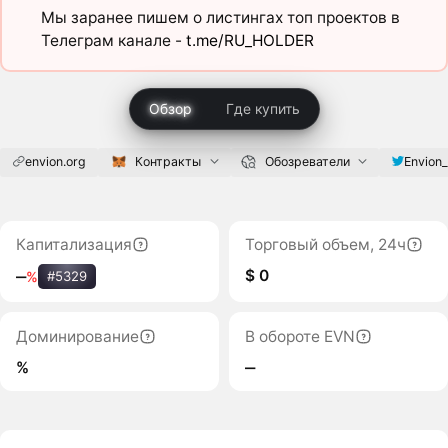
Мы заранее пишем о листингах топ проектов в
Телеграм канале -
t.me/RU_HOLDER
Обзор
Где купить
envion.org
Контракты
Обозреватели
Envion
Капитализация
Торговый объем, 24ч
$ 0
‒
%
#5329
Доминирование
В обороте EVN
%
‒