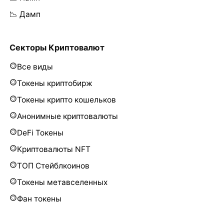
📉 Дамп
Секторы Криптовалют
Все виды
Токены криптобирж
Токены крипто кошельков
Анонимные криптовалюты
DeFi Токены
Криптовалюты NFT
ТОП Стейблкоинов
Токены метавселенных
Фан токены