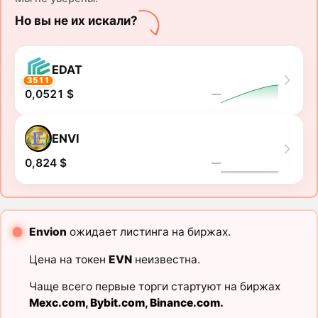
Но вы не их искали?
EDAT
3511
0,0521 $
―
ENVI
0,824 $
―
Envion
ожидает листинга на биржах.
Цена на токен
EVN
неизвестна.
Чаще всего первые торги стартуют на биржах
Mexc.com
,
Bybit.com
,
Binance.com
.