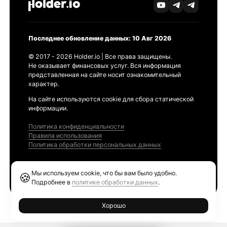
Последнее обновление данных: 10 Авг 2026
© 2017 - 2026 Holder.io | Все права защищены.
Не оказывает финансовых услуг. Вся информация
представленная на сайте носит ознакомительный
характер.
На сайте используются cookie для сбора статической
информации.
Политика конфиденциальности
Правила использования
Политика обработки персональных данных
Продукты
Мы используем cookie, что бы вам было удобно.
🍪
Ethereum GAS Tracker
Подробнее в
политике обработки данных
.
Хорошо