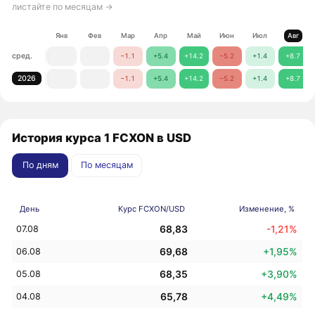
листайте по месяцам →
Янв
Фев
Мар
Апр
Май
Июн
Июл
Авг
сред.
−1.1
+5.4
+14.2
−5.2
+1.4
+8.7
2026
−1.1
+5.4
+14.2
−5.2
+1.4
+8.7
История курса 1 FCXON в USD
По дням
По месяцам
День
Курс FCXON/USD
Изменение, %
68,83
-1,21%
07.08
69,68
+1,95%
06.08
68,35
+3,90%
05.08
65,78
+4,49%
04.08