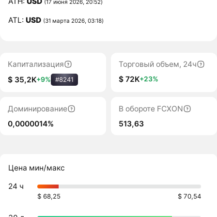
ATH:
USD
(17 июня 2026, 20:52)
ATL:
USD
(31 марта 2026, 03:18)
Капитализация
Торговый объем, 24ч
$ 72K
+23%
$ 35,2K
+9%
#8241
Доминирование
В обороте FCXON
0,0000014%
513,63
Цена мин/макс
24 ч
$ 68,25
$ 70,54