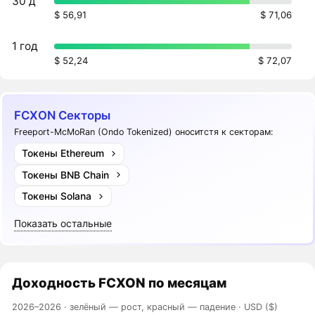
30 д
$ 56,91
$ 71,06
1 год
$ 52,24
$ 72,07
FCXON Секторы
Freeport-McMoRan (Ondo Tokenized) оноситстя к секторам:
Токены Ethereum
Токены BNB Chain
Токены Solana
Показать остальные
Доходность
FCXON
по месяцам
2026–2026 ·
зелёный — рост, красный — падение
· USD ($)