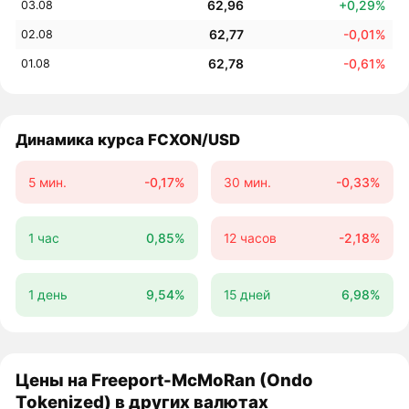
62,96
+0,29%
03.08
62,77
-0,01%
02.08
62,78
-0,61%
01.08
Динамика курса FCXON/USD
5 мин.
-0,17%
30 мин.
-0,33%
1 час
0,85%
12 часов
-2,18%
1 день
9,54%
15 дней
6,98%
Цены на Freeport-McMoRan (Ondo
Tokenized) в других валютах