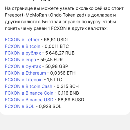
На странице вы можете узнать сколько сейчас стоит
Freeport-McMoRan (Ondo Tokenized) в долларах и
других валютах. Быстрая справка по курсу, чтобы
понять чему равен 1 FCXON в других валютах:
FCXON в Tether
- 68,61 USDT
FCXON в Bitcoin
- 0,0011 BTC
FCXON в рублях
- 5 648,27 RUB
FCXON в евро
- 59,45 EUR
FCXON в фунтах
- 50,98 GBP
FCXON в Ethereum
- 0,0356 ETH
FCXON в Litecoin
- 1,5 LTC
FCXON в Bitcoin Cash
- 0,315 BCH
FCXON в Binance Coin
- 0,116 BNB
FCXON в Binance USD
- 68,69 BUSD
FCXON в SOL
- 0,928 SOL