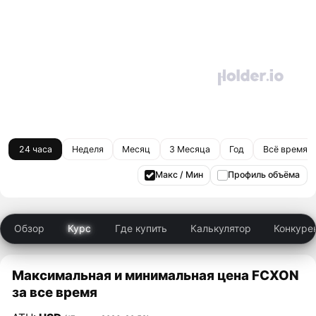
24 часа
Неделя
Месяц
3 Месяца
Год
Всё время
Макс / Мин
Профиль объёма
Обзор
Курс
Где купить
Калькулятор
Конкуре
Максимальная и минимальная цена FCXON
за все время