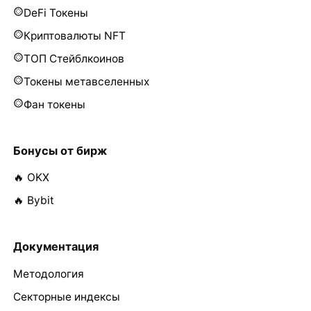
DeFi Токены
Криптовалюты NFT
ТОП Стейблкоинов
Токены метавселенных
Фан токены
Бонусы от бирж
🔥 OKX
🔥 Bybit
Документация
Методология
Секторные индексы