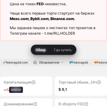
Цена на токен
FED
неизвестна.
Чаще всего первые торги стартуют на биржах
Mexc.com
,
Bybit.com
,
Binance.com
.
Мы заранее пишем о листингах топ проектов в
Телеграм канале -
t.me/RU_HOLDER
Обзор
Где купить
fedoragold.com
Обозреватели
Fedoragold
Fedora
Капитализация
Торговый объем, 24ч
$ 6,1
‒
%
#9839
Доминирование
В обороте FED