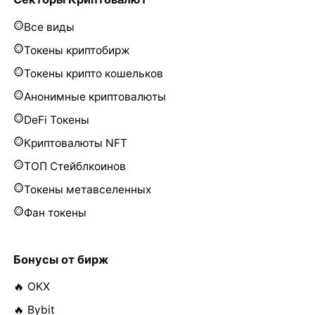
Все виды
Токены криптобирж
Токены крипто кошельков
Анонимные криптовалюты
DeFi Токены
Криптовалюты NFT
ТОП Стейблкоинов
Токены метавселенных
Фан токены
Бонусы от бирж
🔥 OKX
🔥 Bybit