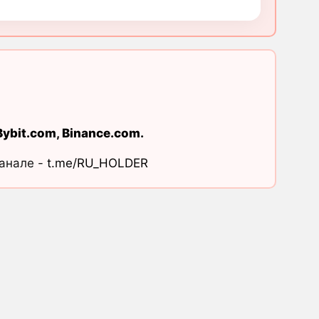
Bybit.com
,
Binance.com
.
канале -
t.me/RU_HOLDER