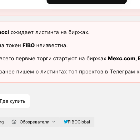
acci
ожидает листинга на биржах.
на токен
FIBO
неизвестна.
всего первые торги стартуют на биржах
Mexc.com
,
ранее пишем о листингах топ проектов в Телеграм 
Где купить
rg
Обозреватели
FIBOGlobal