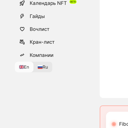
Календарь NFT
Гайды
Вочлист
Кран-лист
Компании
En
Ru
Fib