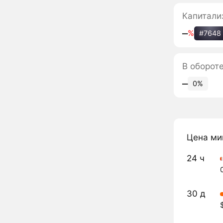
Капитали
‒
%
#7648
В обороте
‒
0%
Цена ми
24 ч
30 д