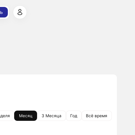
ь
деля
Месяц
3 Месяца
Год
Всё время