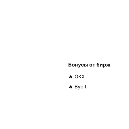
Бонусы от бирж
🔥 OKX
🔥 Bybit