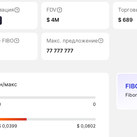
зация
FDV
Торгов
$ 4M
$ 689
 FIBO
Макс. предложение
77 777 777
н/макс
FIB
Fibo
0
0
$ 0,0399
$ 0,0802