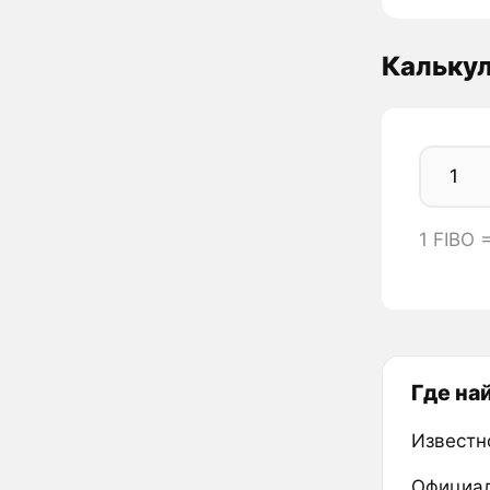
Калькул
1 FIBO 
Где на
Известно
Официал