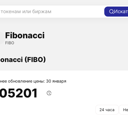
 токенам или биржам
Искат
Fibonacci
FIBO
bonacci (FIBO)
нее обновление цены: 30 января
,05201
24 часа
Не