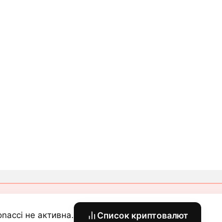
onacci не активна.
Список криптовалют