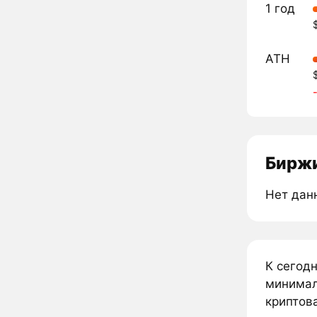
1 год
ATH
Биржи
Нет дан
К сегод
минималь
криптова