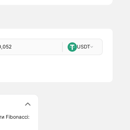
USDT
и Fibonacci: