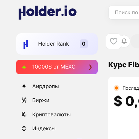
Поиск по
Holder Rank
Курс Fi
10000$ от MEXC
Аирдропы
Послед
$ 0
Биржи
Криптовалюты
Индексы