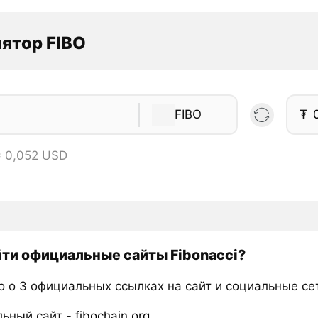
ятор FIBO
FIBO
₮
= 0,052 USD
йти официальные сайты Fibonacci?
 о 3 официальных ссылках на сайт и социальные сет
ьный сайт -
fibochain.org