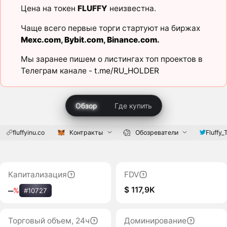
Цена на токен
FLUFFY
неизвестна.
Чаще всего первые торги стартуют на биржах
Mexc.com
,
Bybit.com
,
Binance.com
.
Мы заранее пишем о листингах топ проектов в
Телеграм канале -
t.me/RU_HOLDER
Обзор
Где купить
fluffyinu.co
Контракты
Обозреватели
Fluffy_
Капитализация
FDV
$ 117,9K
‒
%
#10727
Торговый объем, 24ч
Доминирование