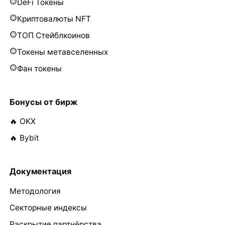
DeFi Токены
Криптовалюты NFT
ТОП Стейблкоинов
Токены метавселенных
Фан токены
Бонусы от бирж
🔥 OKX
🔥 Bybit
Документация
Методология
Секторные индексы
Раскрытие партнёрства