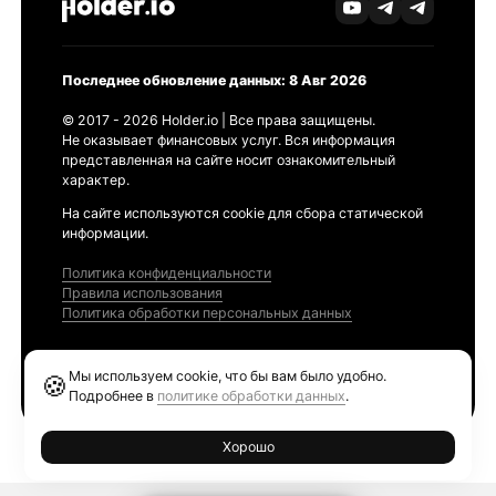
Последнее обновление данных: 8 Авг 2026
© 2017 - 2026 Holder.io | Все права защищены.
Не оказывает финансовых услуг. Вся информация
представленная на сайте носит ознакомительный
характер.
На сайте используются cookie для сбора статической
информации.
Политика конфиденциальности
Правила использования
Политика обработки персональных данных
Продукты
Мы используем cookie, что бы вам было удобно.
🍪
Ethereum GAS Tracker
Подробнее в
политике обработки данных
.
Хорошо