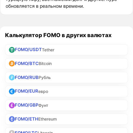
обновляется в реальном времени.
Калькулятор FOMO в других валютах
FOMO/USDT
Tether
FOMO/BTC
Bitcoin
FOMO/RUB
Рубль
FOMO/EUR
евро
FOMO/GBP
Фунт
FOMO/ETH
Ethereum
FOMO/LTC
Litecoin