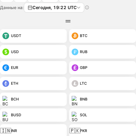
Данные на:
Сегодня, 19:22 UTC
USDT
BTC
USD
RUB
EUR
GBP
ETH
LTC
BCH
BNB
BUSD
SOL
🇮🇳
🇵🇰
INR
PKR