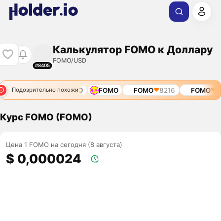
Калькулятор FOMO к Доллару
FOMO/USD
#8405
FOMO
11699
FOMO
FOMO
FOMO
8216
FOMO
81
Подозрительно похожи
Курс FOMO (FOMO)
Цена 1 FOMO на сегодня (8 августа)
$ 0,000024