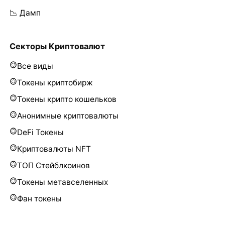
📉 Дамп
Секторы Криптовалют
Все виды
Токены криптобирж
Токены крипто кошельков
Анонимные криптовалюты
DeFi Токены
Криптовалюты NFT
ТОП Стейблкоинов
Токены метавселенных
Фан токены