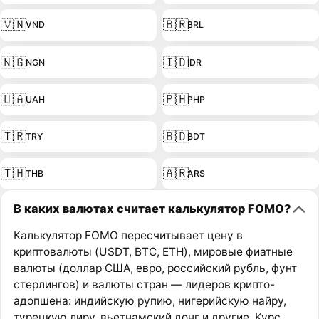
🇻🇳
🇧🇷
VND
BRL
🇳🇬
🇮🇩
NGN
IDR
🇺🇦
🇵🇭
UAH
PHP
🇹🇷
🇧🇩
TRY
BDT
🇹🇭
🇦🇷
THB
ARS
В каких валютах считает калькулятор FOMO?
Калькулятор FOMO пересчитывает цену в
криптовалюты (USDT, BTC, ETH), мировые фиатные
валюты (доллар США, евро, российский рубль, фунт
стерлингов) и валюты стран — лидеров крипто-
адопшена: индийскую рупию, нигерийскую найру,
турецкую лиру, вьетнамский донг и другие. Курс