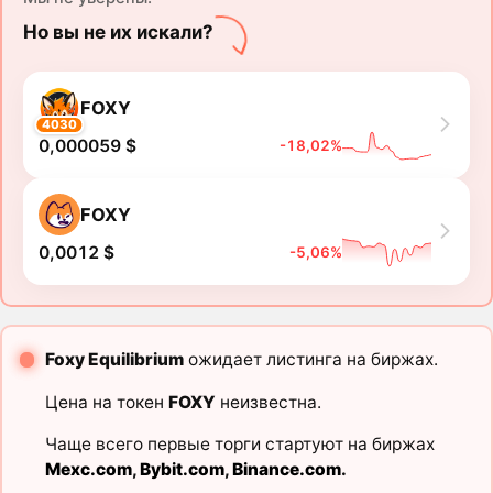
Но вы не их искали?
FOXY
4030
0,000059 $
-18,02%
FOXY
0,0012 $
-5,06%
Foxy Equilibrium
ожидает листинга на биржах.
Цена на токен
FOXY
неизвестна.
Чаще всего первые торги стартуют на биржах
Mexc.com
,
Bybit.com
,
Binance.com
.