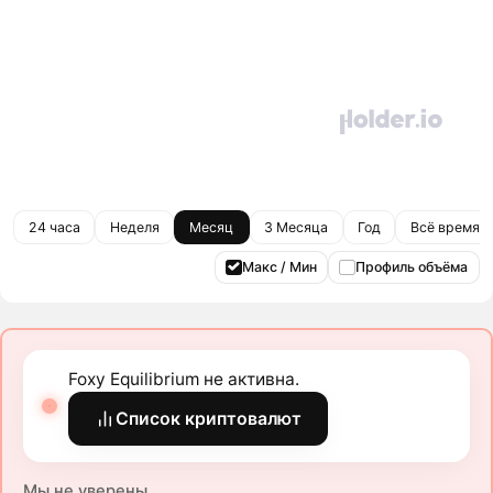
24 часа
Неделя
Месяц
3 Месяца
Год
Всё время
Макс / Мин
Профиль объёма
Foxy Equilibrium не активна.
Список криптовалют
Мы не уверены.