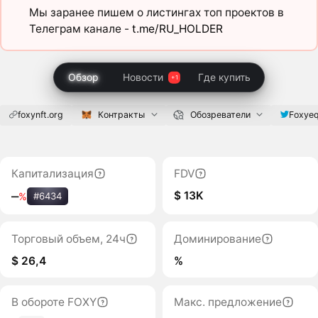
Мы заранее пишем о листингах топ проектов в
Телеграм канале -
t.me/RU_HOLDER
Обзор
Новости
Где купить
foxynft.org
Контракты
Обозреватели
Foxyeq
Капитализация
FDV
$ 13K
‒
%
#6434
Торговый объем, 24ч
Доминирование
$ 26,4
%
В обороте FOXY
Макс. предложение