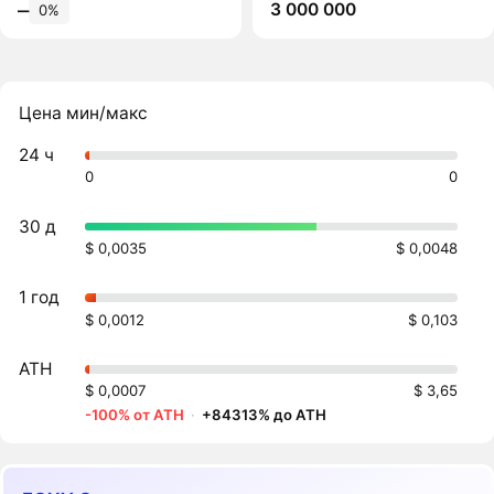
3 000 000
‒
0%
Цена мин/макс
24 ч
0
0
30 д
$ 0,0035
$ 0,0048
1 год
$ 0,0012
$ 0,103
ATH
$ 0,0007
$ 3,65
-100% от ATH
·
+84313% до ATH