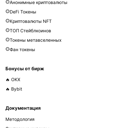
Анонимные криптовалюты
DeFi Токены
Криптовалюты NFT
ТОП Стейблкоинов
Токены метавселенных
Фан токены
Бонусы от бирж
🔥 OKX
🔥 Bybit
Документация
Методология