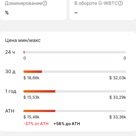
Доминирование
В обороте G-WBTC
%
‒
Цена мин/макс
24 ч
0
0
30 д
$ 18,66k
$ 32,03k
1 год
$ 15,53k
$ 33,29k
ATH
$ 15,49k
$ 33,36k
-37% от ATH
·
+58% до ATH