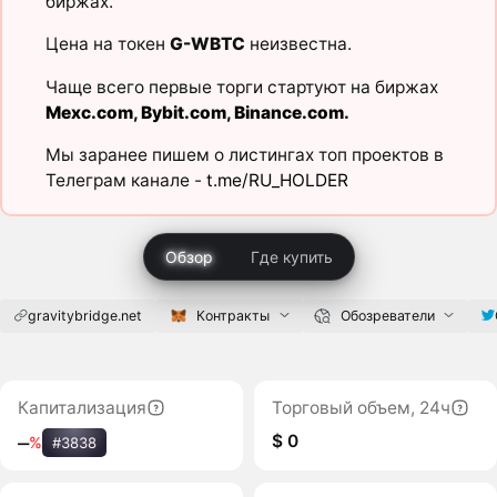
биржах.
Цена на токен
G-WBTC
неизвестна.
Чаще всего первые торги стартуют на биржах
Mexc.com
,
Bybit.com
,
Binance.com
.
Мы заранее пишем о листингах топ проектов в
Телеграм канале -
t.me/RU_HOLDER
Обзор
Где купить
gravitybridge.net
Контракты
Обозреватели
Капитализация
Торговый объем, 24ч
$ 0
‒
%
#3838