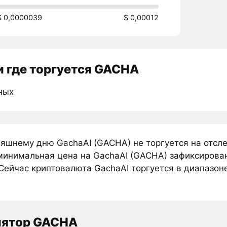
$ 0,0000039
$ 0,00012
 где торгуется GACHA
ных
няшнему дню GachaAI (GACHA) не торгуется на отсл
минимальная цена на GachaAI (GACHA) зафиксирован
Сейчас криптовалюта GachaAI торгуется в диапазоне
лятор GACHA