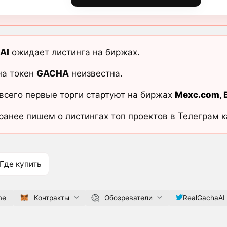
AI
ожидает листинга на биржах.
на токен
GACHA
неизвестна.
всего первые торги стартуют на биржах
Mexc.com
,
ранее пишем о листингах топ проектов в Телеграм 
Где купить
me
Контракты
Обозреватели
RealGachaAI