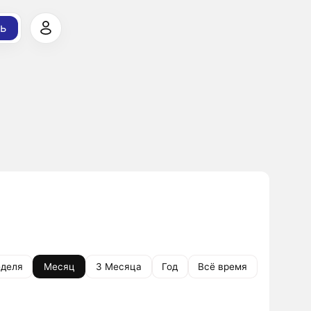
ь
деля
Месяц
3 Месяца
Год
Всё время