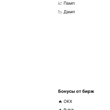
📈 Памп
📉 Дамп
Бонусы от бирж
🔥 OKX
🔥 Bybit