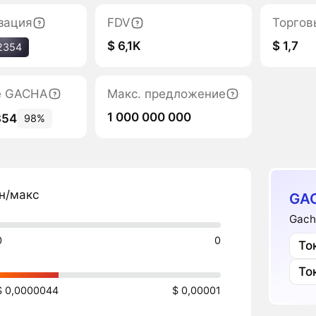
зация
FDV
Торгов
$ 6,1K
$ 1,7
2354
е GACHA
Макс. предложение
1 000 000 000
354
98%
н/макс
GA
Gach
0
0
То
То
$ 0,0000044
$ 0,00001