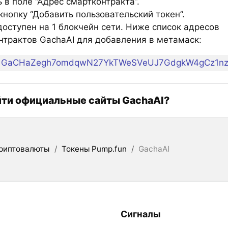
 в поле “Адрес смартконтракта”.
нопку “Добавить пользовательский токен”.
оступен на 1 блокчейн сети. Ниже список адресов
нтрактов GachaAI для добавления в метамаск:
GaCHaZegh7omdqwN27YkTWeSVeUJ7GdgkW4gCz1n
йти официальные сайты GachaAI?
риптовалюты
/
Токены Pump.fun
/
GachaAI
Сигналы