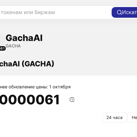
 токенам или биржам
Искат
GachaAI
GACHA
361
chaAI (GACHA)
нее обновление цены: 1 октября
,0000061
24 часа
Не