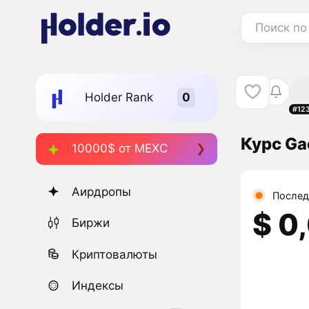
Поиск по
Holder Rank
#12
Курс Ga
10000$ от MEXC
Аирдропы
Послед
$ 0
Биржи
Криптовалюты
Индексы