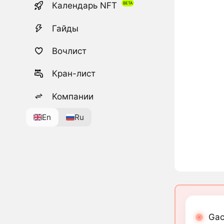
Календарь NFT
Гайды
Вочлист
Кран-лист
Компании
En
Ru
Gac