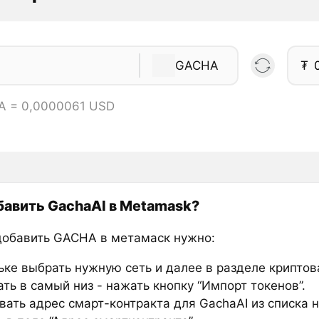
GACHA
₮
A = 0,0000061 USD
бавить GachaAI в Metamask?
добавить GACHA в метамаск нужно:
ьке выбрать нужную сеть и далее в разделе крипто
ть в самый низ - нажать кнопку “Импорт токенов”.
вать адрес смарт-контракта для GachaAI из списка 