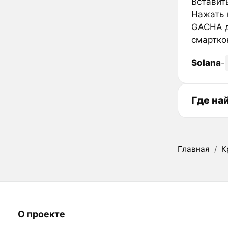
Вставить
Нажать к
GACHA д
смартко
Solana
-
Где на
Главная
/
К
О проекте