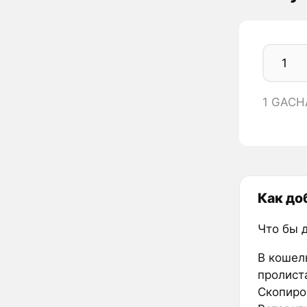
1 GACH
Как до
Что бы 
В кошел
пролиста
Скопиро