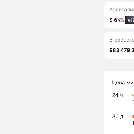
Капитали
$ 6K
%
#1
В оборот
983 479 
Цена ми
24 ч
30 д