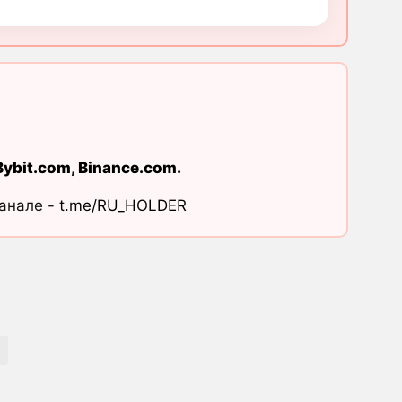
Bybit.com
,
Binance.com
.
канале -
t.me/RU_HOLDER