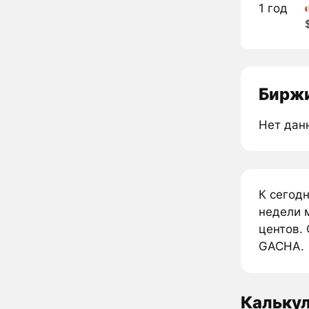
1 год
Биржи
Нет дан
К сегод
недели 
центов. 
GACHA.
Кальку