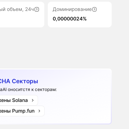
ый объем, 24ч
Доминирование
0,00000024%
CHA Секторы
aAI оноситстя к секторам:
кены Solana
кены Pump.fun