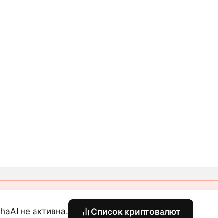
haAI не активна.
Список криптовалют