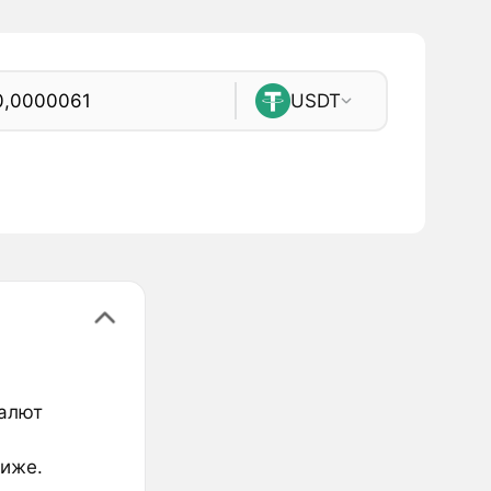
USDT
валют
ниже.