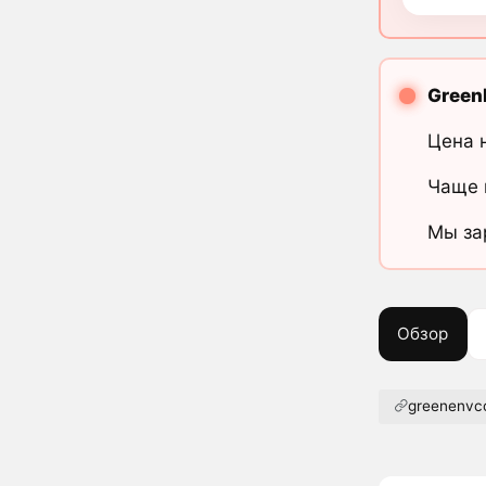
Green
Цена 
Чаще 
Мы за
Обзор
greenenvco