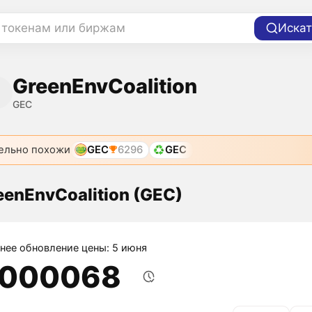
 токенам или биржам
Искат
GreenEnvCoalition
GEC
ельно похожи
GEC
6296
GEC
eenEnvCoalition (GEC)
нее обновление цены: 5 июня
,000068