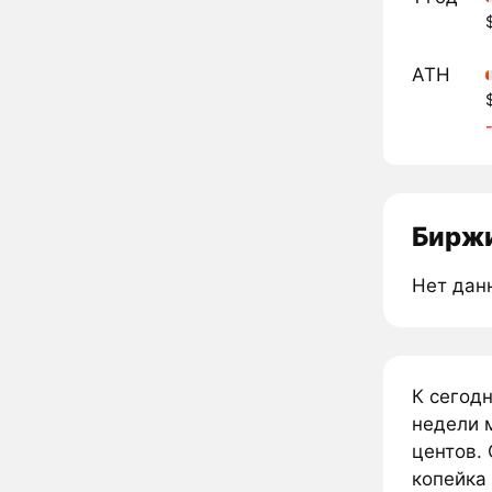
ATH
Биржи
Нет дан
К сегод
недели м
центов. 
копейка 