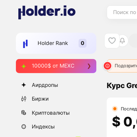
Поиск по
Holder Rank
10000$ от MEXC
Подозрит
Курс Gr
Аирдропы
Биржи
Послед
Криптовалюты
$ 0
Индексы