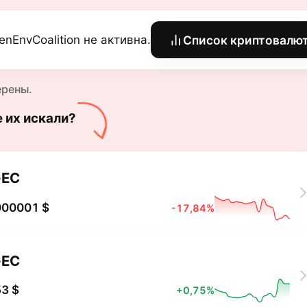
enEnvCoalition не активна.
Список криптовалю
ерены.
е их искали?
GEC
000001 $
-17,84%
GEC
3 $
+0,75%