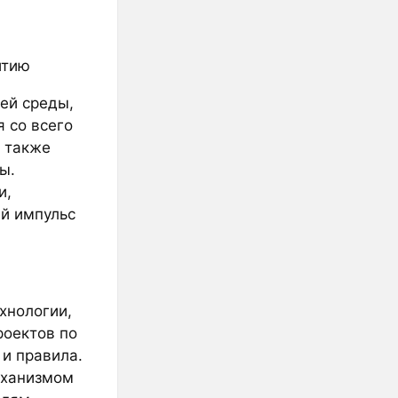
итию
ей среды,
 со всего
й также
ы.
и,
ый импульс
хнологии,
роектов по
и правила.
еханизмом