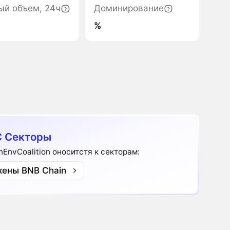
ый объем, 24ч
Доминирование
%
 Секторы
nEnvCoalition оноситстя к секторам:
кены BNB Chain