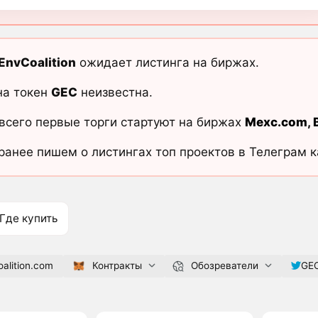
EnvCoalition
ожидает листинга на биржах.
на токен
GEC
неизвестна.
всего первые торги стартуют на биржах
Mexc.com
,
ранее пишем о листингах топ проектов в Телеграм 
Где купить
alition.com
Контракты
Обозреватели
GE