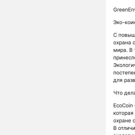
GreenEnv
Эко-кои
С повыш
охрана 
мира. В
принесл
Экологи
постепе
для раз
Что дел
EcoCoin
которая
охране 
В отлич