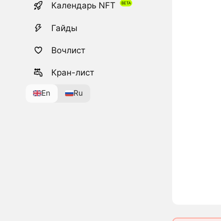
Календарь NFT
Гайды
Вочлист
Кран-лист
En
Ru