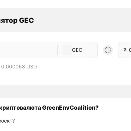
лятор GEC
GEC
₮
= 0,000068 USD
 криптовалюта GreenEnvCoalition?
роект?