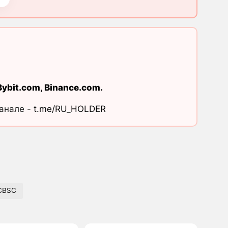
Bybit.com
,
Binance.com
.
канале -
t.me/RU_HOLDER
CBSC