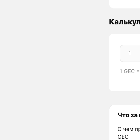
Кальку
1 GEC 
Что за
О чем п
GEC