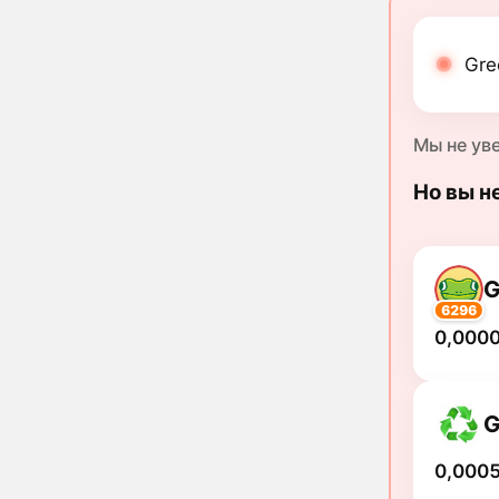
Gre
Мы не ув
Но вы н
6296
0,000
0,0005