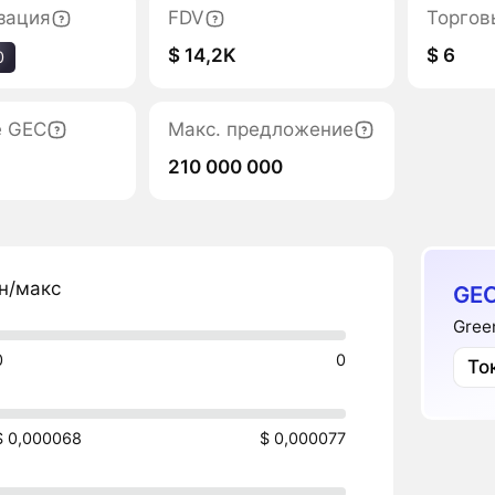
зация
FDV
Торгов
$ 14,2K
$ 6
0
е GEC
Макс. предложение
210 000 000
н/макс
GEC
Gree
0
0
То
$ 0,000068
$ 0,000077