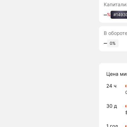
Капитали
‒
%
#1493
В оборот
‒
0%
Цена ми
24 ч
30 д
1 год