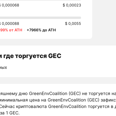
$ 0,000068
$ 0,00023
$ 0,000088
$ 0,0055
-99% от ATH
·
+7966% до ATH
 где торгуется GEC
ных
няшнему дню GreenEnvCoalition (GEC) не торгуется 
инимальная цена на GreenEnvCoalition (GEC) зафик
Сейчас криптовалюта GreenEnvCoalition торгуется в
за 1 GEC.