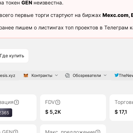
на токен
GEN
неизвестна.
всего первые торги стартуют на биржах
Mexc.com
,
ранее пишем о листингах топ проектов в Телеграм 
Где купить
esis.xyz
Контракты
Обозреватели
TheNew
зация
FDV
Торгов
$ 5,2K
$ 17,1
2365
е GEN
Макс. предложение