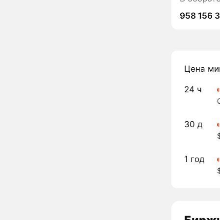
958 156 
Цена ми
24 ч
30 д
1 год