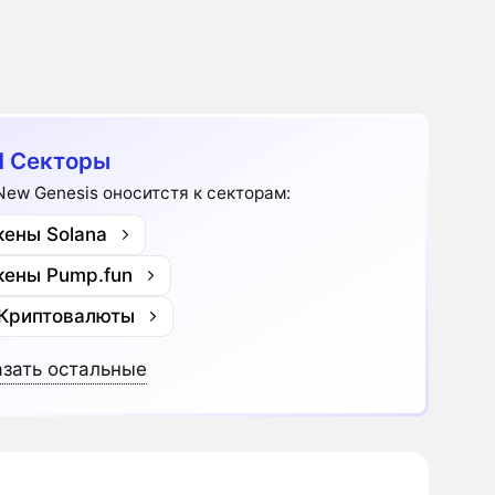
 Секторы
New Genesis оноситстя к секторам:
кены Solana
кены Pump.fun
 Криптовалюты
зать остальные