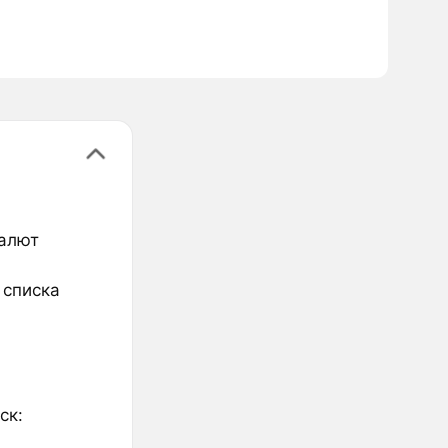
валют
 списка
ск: