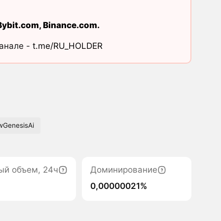
Bybit.com
,
Binance.com
.
канале -
t.me/RU_HOLDER
GenesisAi
ый объем, 24ч
Доминирование
0,00000021%