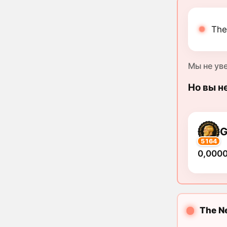
The
Мы не ув
Но вы н
5164
0,000
The N