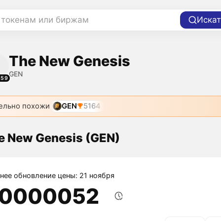
 токенам или биржам
Искат
The New Genesis
GEN
359
ельно похожи
GEN
5164
e New Genesis (GEN)
нее обновление цены: 21 ноября
,0000052