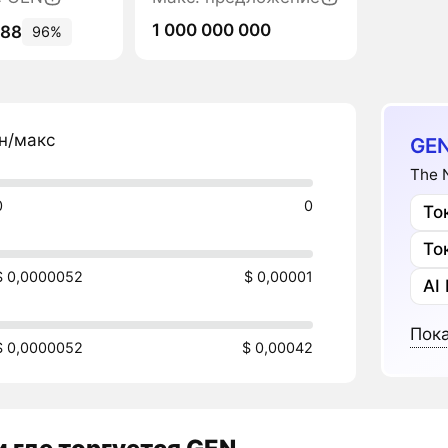
1 000 000 000
388
96%
н/макс
GEN
The 
0
0
То
То
$ 0,0000052
$ 0,00001
AI
Пока
$ 0,0000052
$ 0,00042