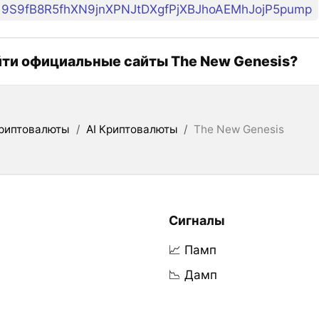
9S9fB8R5fhXN9jnXPNJtDXgfPjXBJhoAEMhJojP5pump
йти официальные сайты The New Genesis?
риптовалюты
/
AI Криптовалюты
/
The New Genesis
Сигналы
📈 Памп
📉 Дамп