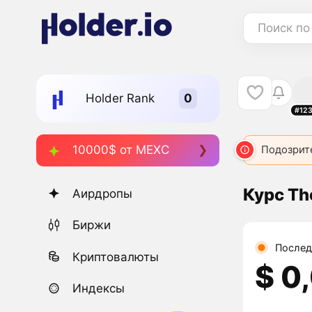
Поиск по
Holder Rank
#12
10000$ от MEXC
Подозрит
Курс Th
Аирдропы
Биржи
Послед
Криптовалюты
$ 0
Индексы