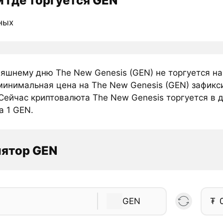
 где торгуется GEN
ных
няшнему дню The New Genesis (GEN) не торгуется н
минимальная цена на The New Genesis (GEN) зафикс
Сейчас криптовалюта The New Genesis торгуется в 
а 1 GEN.
лятор GEN
GEN
₮