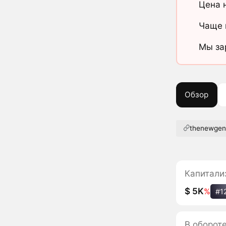
Цена 
Чаще 
Мы за
Обзор
thenewgen
Капитали
$ 5K
%
#1
В оборот