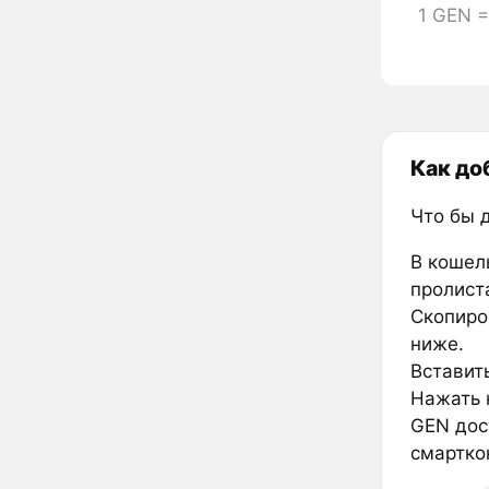
1 GEN 
Как до
Что бы 
В кошел
пролиста
Скопиро
ниже.
Вставить
Нажать к
GEN дос
смартко