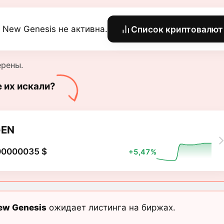
 New Genesis не активна.
Список криптовалют
ерены.
е их искали?
GEN
00000035 $
+5,47%
ew Genesis
ожидает листинга на биржах.