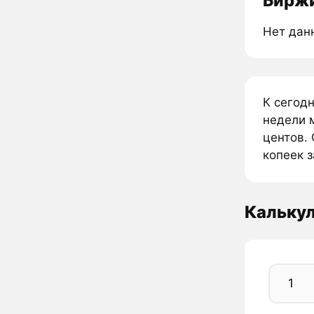
Биржи
Нет дан
К сегод
недели 
центов. 
копеек з
Кальку