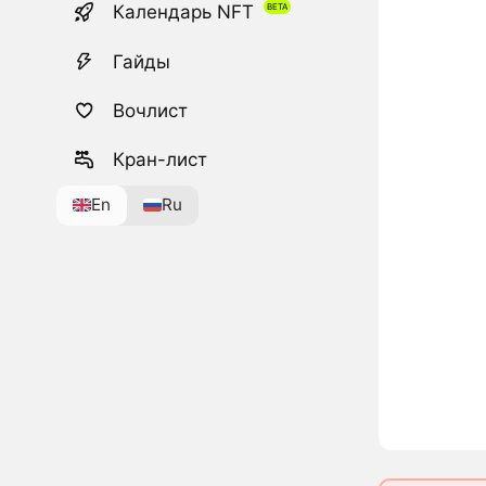
Календарь NFT
Гайды
Вочлист
Кран-лист
En
Ru