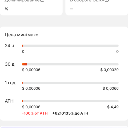
%
‒
Цена мин/макс
24 ч
0
0
30 д
$ 0,00006
$ 0,00029
1 год
$ 0,00006
$ 0,0066
ATH
$ 0,00006
$ 4,49
-100% от ATH
·
+6210135% до ATH