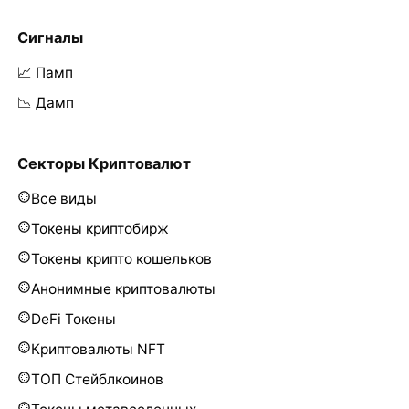
Сигналы
📈 Памп
📉 Дамп
Секторы Криптовалют
Все виды
Токены криптобирж
Токены крипто кошельков
Анонимные криптовалюты
DeFi Токены
Криптовалюты NFT
ТОП Стейблкоинов