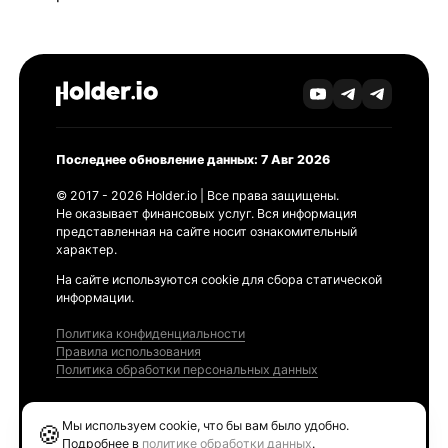
Последнее обновление данных: 7 Авг 2026
© 2017 - 2026 Holder.io | Все права защищены.
Не оказывает финансовых услуг. Вся информация
представленная на сайте носит ознакомительный
характер.
На сайте используются cookie для сбора статической
информации.
Политика конфиденциальности
Правила использования
Политика обработки персональных данных
Продукты
Мы используем cookie, что бы вам было удобно.
🍪
Ethereum GAS Tracker
Подробнее в
политике обработки данных
.