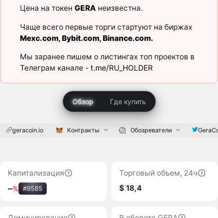
Цена на токен
GERA
неизвестна.
Чаще всего первые торги стартуют на биржах
Mexc.com
,
Bybit.com
,
Binance.com
.
Мы заранее пишем о листингах топ проектов в
Телеграм канале -
t.me/RU_HOLDER
Обзор
Где купить
geracoin.io
GeraCo
Контракты
Обозреватели
Капитализация
Торговый объем, 24ч
$ 18,4
‒
%
#9585
Доминирование
В обороте GERA