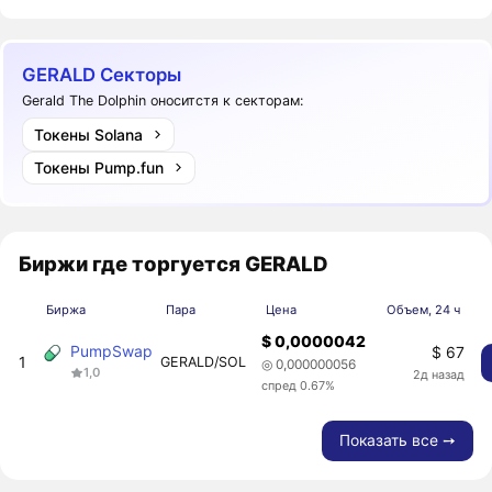
GERALD Секторы
Gerald The Dolphin оноситстя к секторам:
Токены Solana
Токены Pump.fun
Биржи где торгуется GERALD
Биржа
Пара
Цена
Объем, 24 ч
$ 0,0000042
PumpSwap
$ 67
1
GERALD/SOL
◎ 0,000000056
1,0
2д назад
спред 0.67%
Показать все ➙