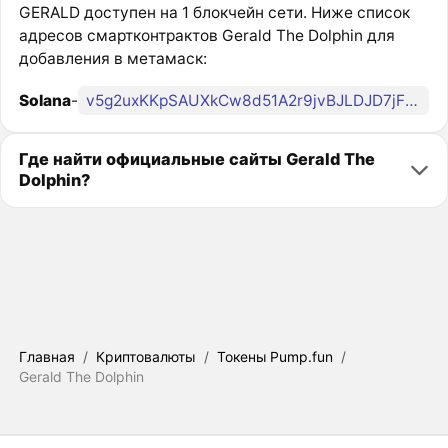
GERALD доступен на 1 блокчейн сети. Ниже список
адресов смартконтрактов Gerald The Dolphin для
добавления в метамаск:
Solana
-
v5g2uxKKpSAUXkCw8d51A2r9jvBJLDJD7jFPkTSpump
Где найти официальные сайты Gerald The
Dolphin?
Главная
/
Криптовалюты
/
Токены Pump.fun
/
Gerald The Dolphin