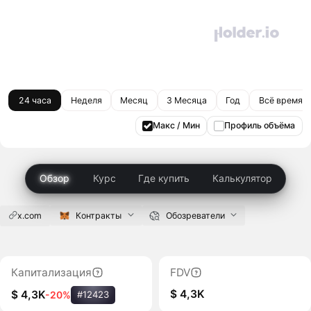
24 часа
Неделя
Месяц
3 Месяца
Год
Всё время
Макс / Мин
Профиль объёма
Обзор
Курс
Где купить
Калькулятор
x.com
Контракты
Обозреватели
Капитализация
FDV
$ 4,3K
$ 4,3K
-20%
#12423