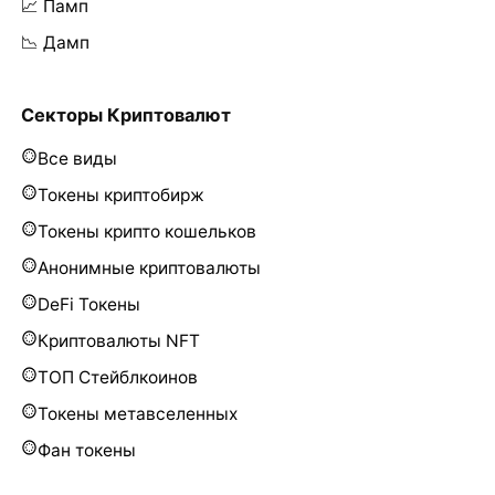
📈 Памп
📉 Дамп
Секторы Криптовалют
Все виды
Токены криптобирж
Токены крипто кошельков
Анонимные криптовалюты
DeFi Токены
Криптовалюты NFT
ТОП Стейблкоинов
Токены метавселенных
Фан токены