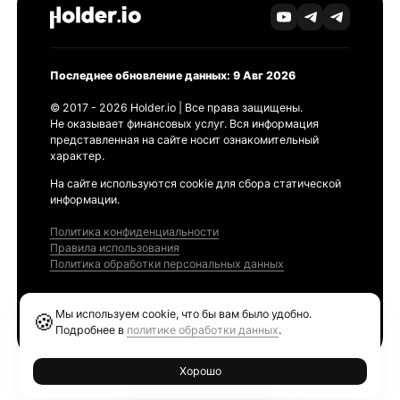
Последнее обновление данных: 9 Авг 2026
© 2017 - 2026 Holder.io | Все права защищены.
Не оказывает финансовых услуг. Вся информация
представленная на сайте носит ознакомительный
характер.
На сайте используются cookie для сбора статической
информации.
Политика конфиденциальности
Правила использования
Политика обработки персональных данных
Продукты
Мы используем cookie, что бы вам было удобно.
🍪
Ethereum GAS Tracker
Подробнее в
политике обработки данных
.
Хорошо