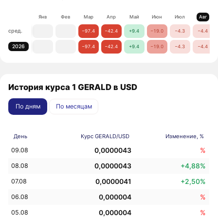
Янв
Фев
Мар
Апр
Май
Июн
Июл
Авг
сред.
−97.4
−42.4
+9.4
−19.0
−4.3
−4.4
2026
−97.4
−42.4
+9.4
−19.0
−4.3
−4.4
История курса 1 GERALD в USD
По дням
По месяцам
День
Курс GERALD/USD
Изменение, %
0,0000043
%
09.08
0,0000043
+4,88%
08.08
0,0000041
+2,50%
07.08
0,000004
%
06.08
0,000004
%
05.08