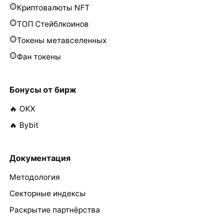
Криптовалюты NFT
ТОП Стейблкоинов
Токены метавселенных
Фан токены
Бонусы от бирж
🔥 OKX
🔥 Bybit
Документация
Методология
Секторные индексы
Раскрытие партнёрства