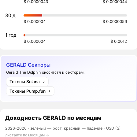
$ 0,0000043
$ 0,0000044
30 д
$ 0,000004
$ 0,0000056
1 год
$ 0,000004
$ 0,0012
GERALD Секторы
Gerald The Dolphin оноситстя к секторам:
Токены Solana
Токены Pump.fun
Доходность
GERALD
по месяцам
2026–2026 ·
зелёный — рост, красный — падение
· USD ($)
листайте по месяцам →