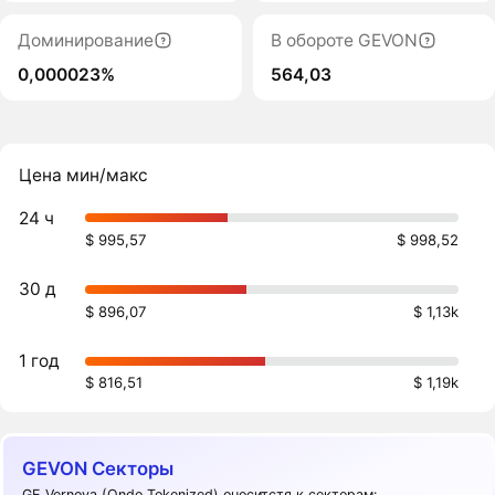
Доминирование
В обороте GEVON
0,000023%
564,03
Цена мин/макс
24 ч
$ 995,57
$ 998,52
30 д
$ 896,07
$ 1,13k
1 год
$ 816,51
$ 1,19k
GEVON Секторы
GE Vernova (Ondo Tokenized) оноситстя к секторам: