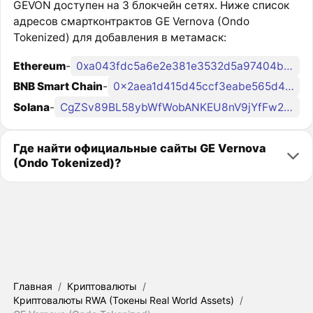
GEVON доступен на 3 блокчейн сетях. Ниже список
адресов смартконтрактов GE Vernova (Ondo
Tokenized) для добавления в метамаск:
Ethereum
-
0xa043fdc5a6e2e381e3532d5a97404b82fb7a0af8
BNB Smart Chain
-
0x2aea1d415d45ccf3eabe565d45dcaf4ea2035b9c
Solana
-
CgZSv89BL58ybWfWobANKEU8nV9jYfFw23G2DZEondo
Где найти официальные сайты GE Vernova
(Ondo Tokenized)?
Главная
/
Криптовалюты
/
Криптовалюты RWA (Токены Real World Assets)
/