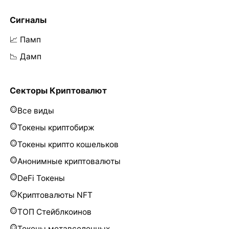
Сигналы
📈 Памп
📉 Дамп
Секторы Криптовалют
Все виды
Токены криптобирж
Токены крипто кошельков
Анонимные криптовалюты
DeFi Токены
Криптовалюты NFT
ТОП Стейблкоинов
Токены метавселенных