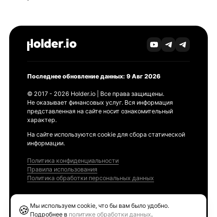
Последнее обновление данных: 9 Авг 2026
© 2017 - 2026 Holder.io | Все права защищены.
Не оказывает финансовых услуг. Вся информация
представленная на сайте носит ознакомительный
характер.
На сайте используются cookie для сбора статической
информации.
Политика конфиденциальности
Правила использования
Политика обработки персональных данных
Продукты
Мы используем cookie, что бы вам было удобно.
🍪
Ethereum GAS Tracker
Подробнее в
политике обработки данных
.