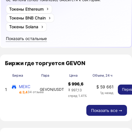
Токены Ethereum
Токены BNB Chain
Токены Solana
Показать остальные
Биржи где торгуется GEVON
Биржа
Пара
Цена
Объем, 24 ч
$ 996,6
MEXC
$ 59 661
1
GEVON/USDT
Пере
₮ 997,13
3,4
34 отзыва
1д назад
спред 1.41%
Показать все ➙