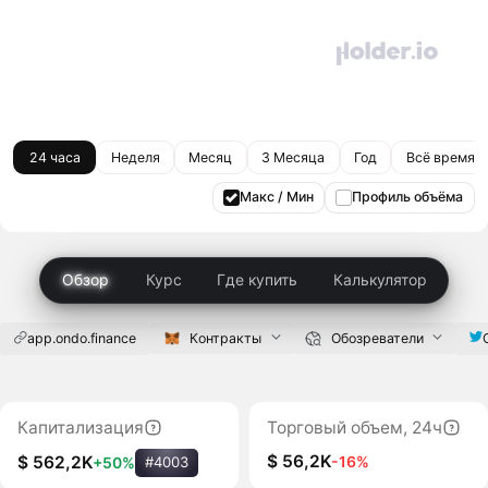
24 часа
Неделя
Месяц
3 Месяца
Год
Всё время
Макс / Мин
Профиль объёма
Обзор
Курс
Где купить
Калькулятор
app.ondo.finance
Контракты
Обозреватели
Капитализация
Торговый объем, 24ч
$ 56,2K
-16%
$ 562,2K
+50%
#4003