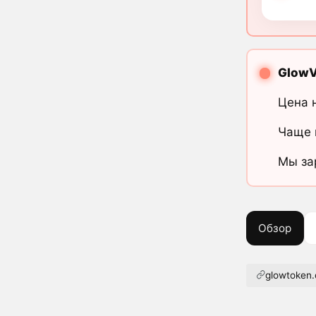
Glow
Цена 
Чаще 
Мы за
Обзор
glowtoken.