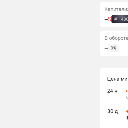
Капитали
‒
%
#1148
В оборот
‒
0%
Цена ми
24 ч
30 д