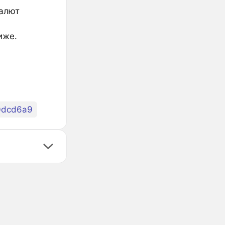
валют
иже.
0dcd6a9