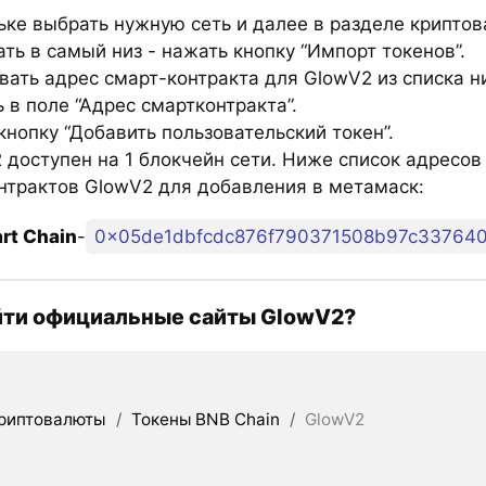
ьке выбрать нужную сеть и далее в разделе крипто
ть в самый низ - нажать кнопку “Импорт токенов”.
вать адрес смарт-контракта для GlowV2 из списка н
 в поле “Адрес смартконтракта”.
нопку “Добавить пользовательский токен”.
доступен на 1 блокчейн сети. Ниже список адресов
нтрактов GlowV2 для добавления в метамаск:
rt Chain
-
0x05de1dbfcdc876f790371508b97c33764
йти официальные сайты GlowV2?
риптовалюты
/
Токены BNB Chain
/
GlowV2