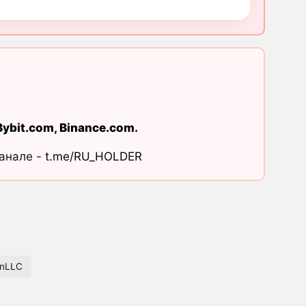
Bybit.com
,
Binance.com
.
канале -
t.me/RU_HOLDER
enLLC