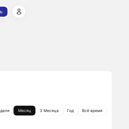
ь
деля
Месяц
3 Месяца
Год
Всё время