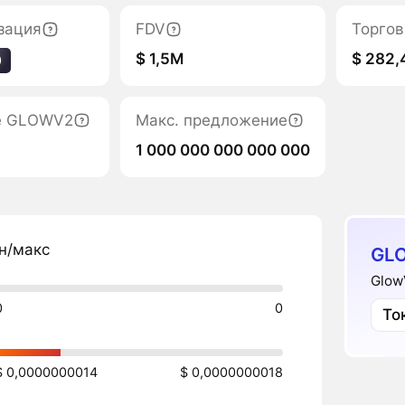
зация
FDV
Торгов
$ 1,5M
$ 282,
0
е GLOWV2
Макс. предложение
1 000 000 000 000 000
н/макс
GL
Glow
0
0
То
$ 0,0000000014
$ 0,0000000018