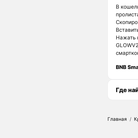
В кошел
пролиста
Скопиро
Вставить
Нажать к
GLOWV2 
смартко
BNB Sma
Где на
Главная
/
К