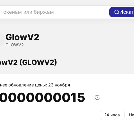
 токенам или биржам
Искат
GlowV2
GLOWV2
lowV2 (GLOWV2)
нее обновление цены: 23 ноября
,0000000015
24 часа
Не