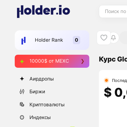
Поиск по
Holder Rank
Курс G
10000$ от MEXC
Аирдропы
Послед
$ 0
Биржи
Криптовалюты
Индексы