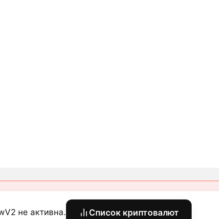
wV2 не активна.
Список криптовалют