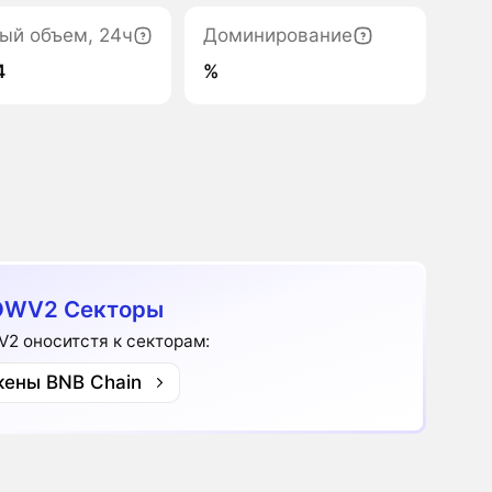
ый объем, 24ч
Доминирование
4
%
OWV2 Секторы
V2 оноситстя к секторам:
кены BNB Chain