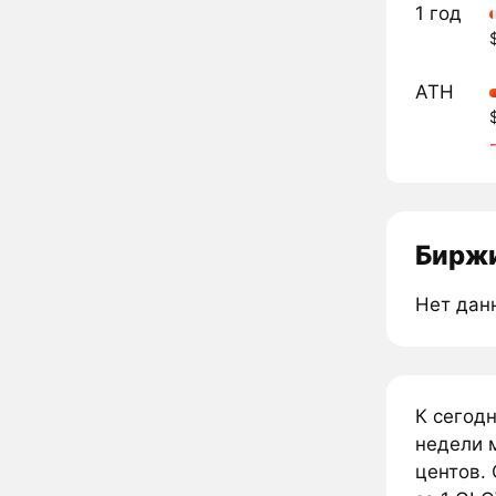
1 год
ATH
Биржи
Нет дан
К сегод
недели 
центов.