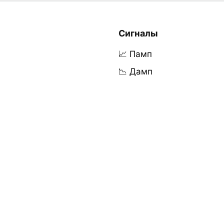
Сигналы
📈 Памп
📉 Дамп