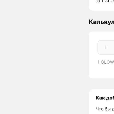
за 1 GL
Кальку
1 GLOW
Как до
Что бы 