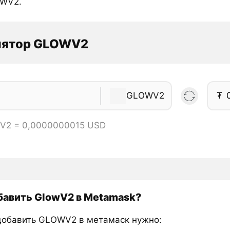
OWV2.
лятор GLOWV2
GLOWV2
₮
V2 = 0,0000000015 USD
бавить GlowV2 в Metamask?
добавить GLOWV2 в метамаск нужно: