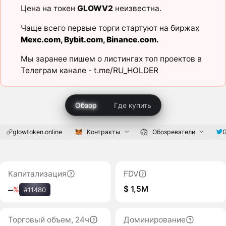
Цена на токен
GLOWV2
неизвестна.
Чаще всего первые торги стартуют на биржах
Mexc.com
,
Bybit.com
,
Binance.com
.
Мы заранее пишем о листингах топ проектов в
Телеграм канале -
t.me/RU_HOLDER
Обзор
Где купить
glowtoken.online
Контракты
Обозреватели
Капитализация
FDV
$ 1,5M
‒
%
#11480
Торговый объем, 24ч
Доминирование