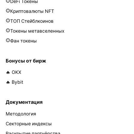
DeFi Токены
Криптовалюты NFT
ТОП Стейблкоинов
Токены метавселенных
Фан токены
Бонусы от бирж
🔥 OKX
🔥 Bybit
Документация
Методология
Секторные индексы
Раскрытие партнёрства