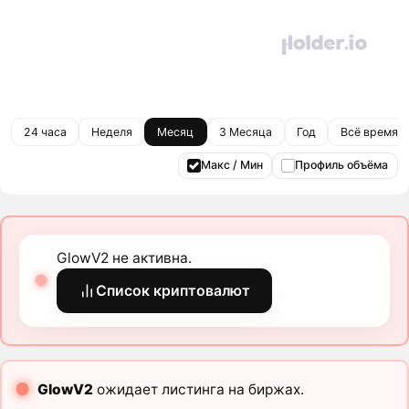
24 часа
Неделя
Месяц
3 Месяца
Год
Всё время
Макс / Мин
Профиль объёма
GlowV2 не активна.
Список криптовалют
GlowV2
ожидает листинга на биржах.