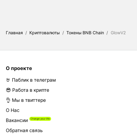
Главная
/
Криптовалюты
/
Токены BNB Chain
/
GlowV2
О проекте
🤘 Паблик в телеграм
😎 Работа в крипте
👌 Мы в твиттере
О Нас
Вакансии
Обратная связь