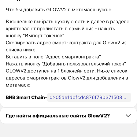
Что бы добавить GLOWV2 в метамаск нужно:
В кошельке выбрать нужную сеть и далее в разделе
криптовалют пролистать в самый низ - нажать
кнопку “Импорт токенов”.
Скопировать адрес смарт-контракта для GlowV2 из
списка ниже.
Вставить в поле “Адрес смартконтракта”.
Нажать кнопку “Добавить пользовательский токен”.
GLOWV2 доступен на 1 блокчейн сети. Ниже список
адресов смартконтрактов GlowV2 для добавления в
метамаск:
BNB Smart Chain
-
0x05de1dbfcdc876f790371508b97c337640dcd6a9
Где найти официальные сайты GlowV2?