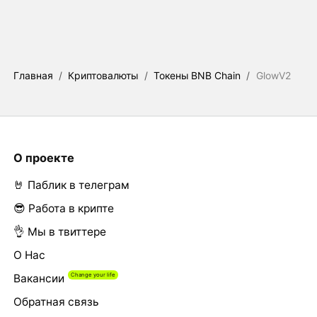
Главная
/
Криптовалюты
/
Токены BNB Chain
/
GlowV2
О проекте
🤘 Паблик в телеграм
😎 Работа в крипте
👌 Мы в твиттере
О Нас
Вакансии
Обратная связь