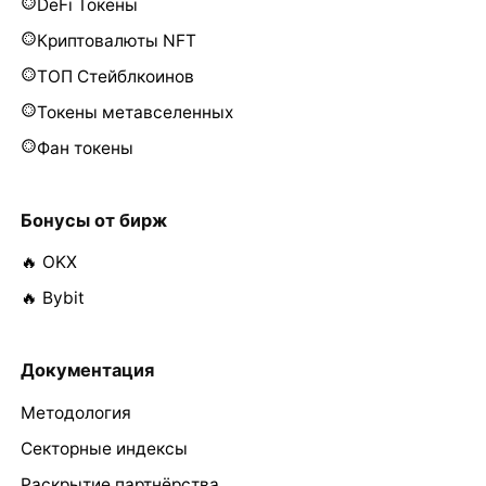
DeFi Токены
Криптовалюты NFT
ТОП Стейблкоинов
Токены метавселенных
Фан токены
Бонусы от бирж
🔥 OKX
🔥 Bybit
Документация
Методология
Секторные индексы
Раскрытие партнёрства