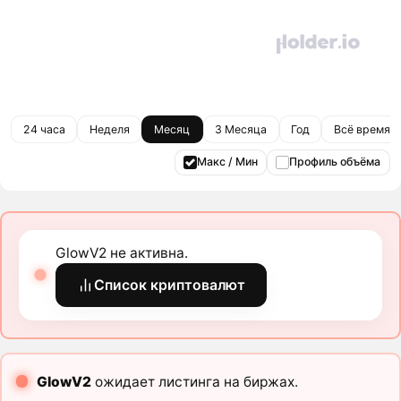
24 часа
Неделя
Месяц
3 Месяца
Год
Всё время
Макс / Мин
Профиль объёма
GlowV2 не активна.
Список криптовалют
GlowV2
ожидает листинга на биржах.