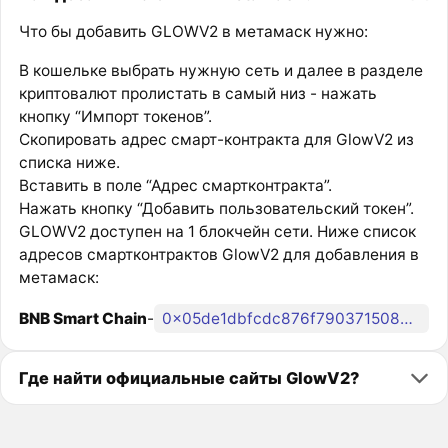
Что бы добавить GLOWV2 в метамаск нужно:
В кошельке выбрать нужную сеть и далее в разделе
криптовалют пролистать в самый низ - нажать
кнопку “Импорт токенов”.
Скопировать адрес смарт-контракта для GlowV2 из
списка ниже.
Вставить в поле “Адрес смартконтракта”.
Нажать кнопку “Добавить пользовательский токен”.
GLOWV2 доступен на 1 блокчейн сети. Ниже список
адресов смартконтрактов GlowV2 для добавления в
метамаск:
BNB Smart Chain
-
0x05de1dbfcdc876f790371508b97c337640dcd6a9
Где найти официальные сайты GlowV2?