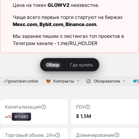
Цена на токен
GLOWV2
неизвестна.
Чаще всего первые торги стартуют на биржах
Mexc.com
,
Bybit.com
,
Binance.com
.
Мы заранее пишем о листингах топ проектов в
Телеграм канале -
t.me/RU_HOLDER
Обзор
Где купить
glowtoken.online
Контракты
Обозреватели
Капитализация
FDV
$ 1,5M
‒
%
#11480
Торговый объем, 24ч
Доминирование