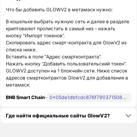
Что бы добавить GLOWV2 в метамаск нужно:
В кошельке выбрать нужную сеть и далее в разделе
криптовалют пролистать в самый низ - нажать
кнопку “Импорт токенов”.
Скопировать адрес смарт-контракта для GlowV2 из
списка ниже.
Вставить в поле “Адрес смартконтракта”.
Нажать кнопку “Добавить пользовательский токен”.
GLOWV2 доступен на 1 блокчейн сети. Ниже список
адресов смартконтрактов GlowV2 для добавления в
метамаск:
BNB Smart Chain
-
0x05de1dbfcdc876f790371508b97c337640dcd6a9
Где найти официальные сайты GlowV2?