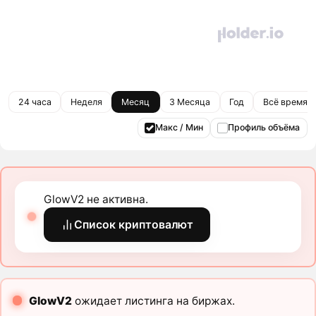
24 часа
Неделя
Месяц
3 Месяца
Год
Всё время
Макс / Мин
Профиль объёма
GlowV2 не активна.
Список криптовалют
GlowV2
ожидает листинга на биржах.