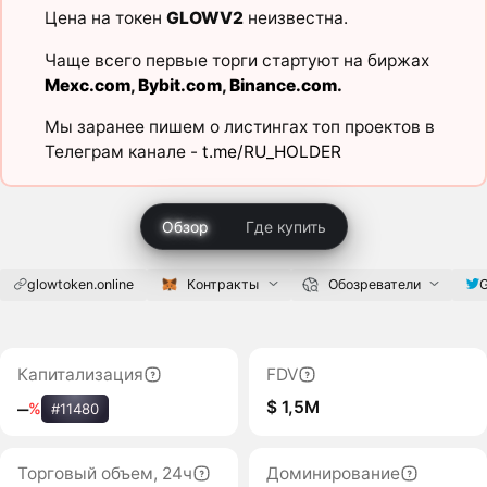
Цена на токен
GLOWV2
неизвестна.
Чаще всего первые торги стартуют на биржах
Mexc.com
,
Bybit.com
,
Binance.com
.
Мы заранее пишем о листингах топ проектов в
Телеграм канале -
t.me/RU_HOLDER
Обзор
Где купить
glowtoken.online
Контракты
Обозреватели
Капитализация
FDV
$ 1,5M
‒
%
#11480
Торговый объем, 24ч
Доминирование