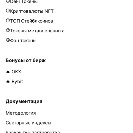
DeFi Токены
Криптовалюты NFT
ТОП Стейблкоинов
Токены метавселенных
Фан токены
Бонусы от бирж
🔥 OKX
🔥 Bybit
Документация
Методология
Секторные индексы
Раскрытие партнёрства