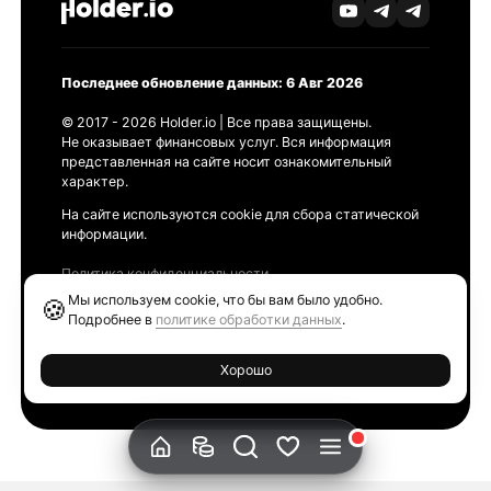
Последнее обновление данных: 6 Авг 2026
© 2017 - 2026 Holder.io | Все права защищены.
Не оказывает финансовых услуг. Вся информация
представленная на сайте носит ознакомительный
характер.
На сайте используются cookie для сбора статической
информации.
Политика конфиденциальности
Правила использования
Мы используем cookie, что бы вам было удобно.
🍪
Политика обработки персональных данных
Подробнее в
политике обработки данных
.
Продукты
Хорошо
Ethereum GAS Tracker