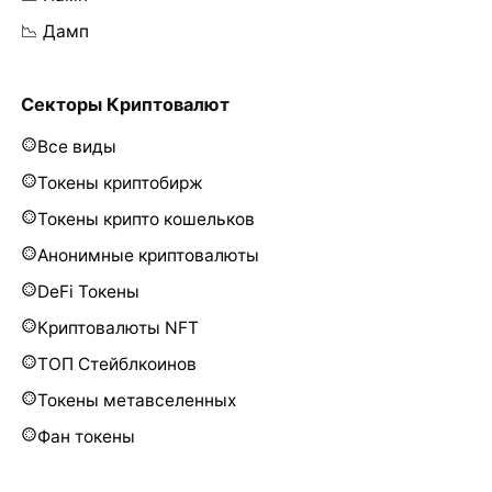
📉 Дамп
Секторы Криптовалют
Все виды
Токены криптобирж
Токены крипто кошельков
Анонимные криптовалюты
DeFi Токены
Криптовалюты NFT
ТОП Стейблкоинов
Токены метавселенных
Фан токены