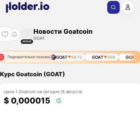
Новости Goatcoin
GOAT
#6946
63
GOAT
9831
GOAT
6670
GOAT
998
GOAT
69
Подозрительно похожи
Курс Goatcoin (GOAT)
Цена 1 Goatcoin на сегодня (6 августа)
$ 0,000015