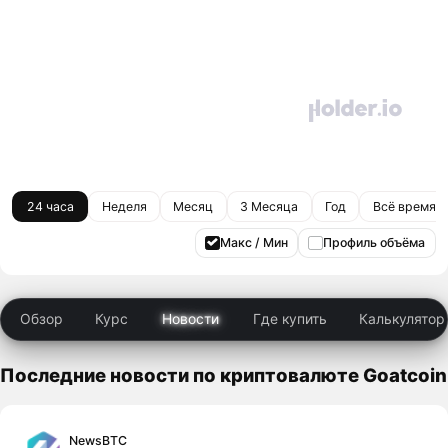
24 часа
Неделя
Месяц
3 Месяца
Год
Всё время
Макс / Мин
Профиль объёма
Обзор
Курс
Новости
Где купить
Калькулятор
Последние новости по криптовалюте Goatcoin
NewsBTC