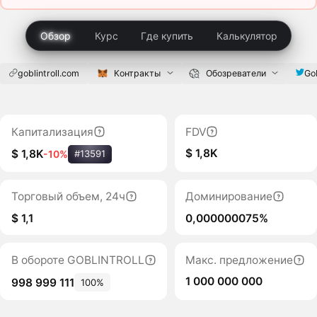
Обзор
Курс
Где купить
Калькулятор
goblintroll.com
Контракты
Обозреватели
Gob
Капитализация
FDV
$ 1,8K
$ 1,8K
-10%
#13591
Торговый объем, 24ч
Доминирование
$ 1,1
0,000000075%
В обороте GOBLINTROLL
Макс. предложение
1 000 000 000
998 999 111
100%