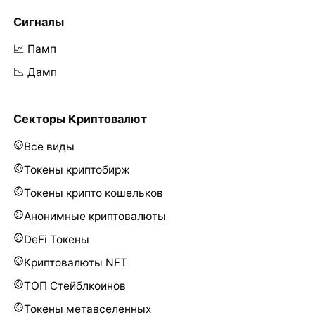
Сигналы
📈 Памп
📉 Дамп
Секторы Криптовалют
Все виды
Токены криптобирж
Токены крипто кошельков
Анонимные криптовалюты
DeFi Токены
Криптовалюты NFT
ТОП Стейблкоинов
Токены метавселенных