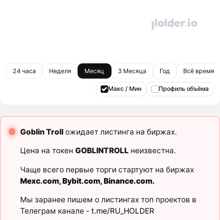
24 часа
Неделя
Месяц
3 Месяца
Год
Всё время
Макс / Мин
Профиль объёма
Goblin Troll
ожидает листинга на биржах.
Цена на токен
GOBLINTROLL
неизвестна.
Чаще всего первые торги стартуют на биржах
Mexc.com
,
Bybit.com
,
Binance.com
.
Мы заранее пишем о листингах топ проектов в
Телеграм канале -
t.me/RU_HOLDER