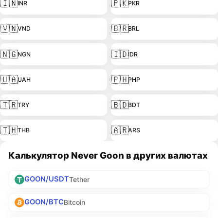
🇮🇳
🇵🇰
INR
PKR
🇻🇳
🇧🇷
VND
BRL
🇳🇬
🇮🇩
NGN
IDR
🇺🇦
🇵🇭
UAH
PHP
🇹🇷
🇧🇩
TRY
BDT
🇹🇭
🇦🇷
THB
ARS
Калькулятор Never Goon в других валютах
GOON/USDT
Tether
GOON/BTC
Bitcoin