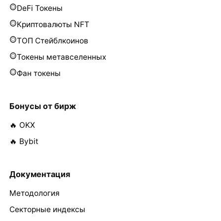
DeFi Токены
Криптовалюты NFT
ТОП Стейблкоинов
Токены метавселенных
Фан токены
Бонусы от бирж
🔥 OKX
🔥 Bybit
Документация
Методология
Секторные индексы