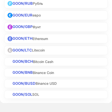
GOON/RUB
Рубль
GOON/EUR
евро
GOON/GBP
Фунт
GOON/ETH
Ethereum
GOON/LTC
Litecoin
GOON/BCH
Bitcoin Cash
GOON/BNB
Binance Coin
GOON/BUSD
Binance USD
GOON/SOL
SOL