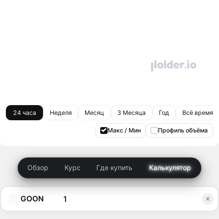
24 часа
Неделя
Месяц
3 Месяца
Год
Всё время
Макс / Мин
Профиль объёма
Обзор
Курс
Где купить
Калькулятор
GOON