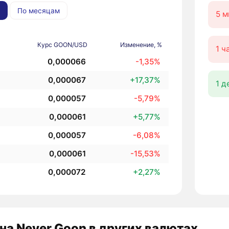
По месяцам
5 м
Курс GOON/USD
Изменение, %
1 ч
0,000066
-1,35%
0,000067
+17,37%
1 д
0,000057
-5,79%
0,000061
+5,77%
0,000057
-6,08%
0,000061
-15,53%
0,000072
+2,27%
на Never Goon в других валютах