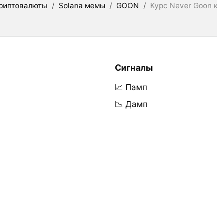
риптовалюты
/
Solana мемы
/
GOON
/
Курс Never Goon 
Сигналы
📈 Памп
📉 Дамп