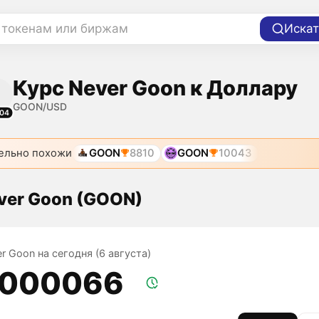
 токенам или биржам
Искат
Курс Never Goon к Доллару
GOON/USD
04
ельно похожи
GOON
8810
GOON
10043
ver Goon (GOON)
r Goon на сегодня (6 августа)
,000066