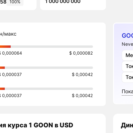
1 000 000 000
458
100%
н/макс
GO
Neve
$ 0,000064
$ 0,000082
Ме
То
$ 0,000037
$ 0,00042
То
Пока
$ 0,000037
$ 0,00042
ия курса 1 GOON в USD
Дин