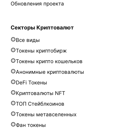
Обновления проекта
Секторы Криптовалют
Все виды
Токены криптобирж
Токены крипто кошельков
Анонимные криптовалюты
DeFi Токены
Криптовалюты NFT
ТОП Стейблкоинов
Токены метавселенных
Фан токены