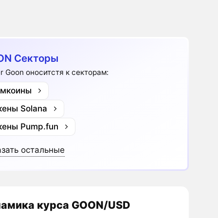
ON Секторы
r Goon оноситстя к секторам:
мкоины
кены Solana
кены Pump.fun
зать остальные
амика курса GOON/USD