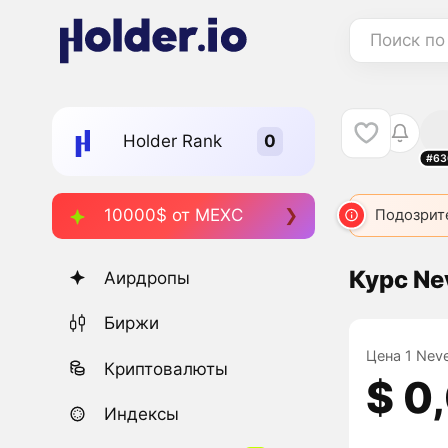
Поиск по
Holder Rank
#63
10000$ от MEXC
Подозрит
Курс Ne
Аирдропы
Биржи
Цена 1 Neve
Криптовалюты
$ 0
Индексы