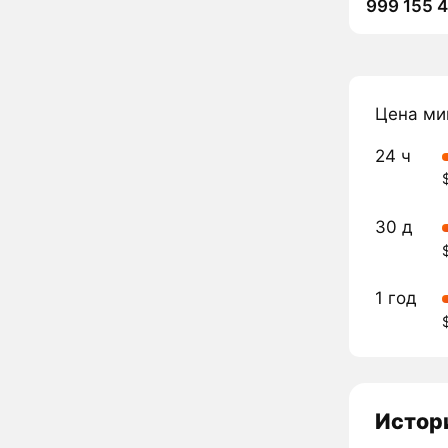
999 155 
Цена ми
24 ч
30 д
1 год
Истор