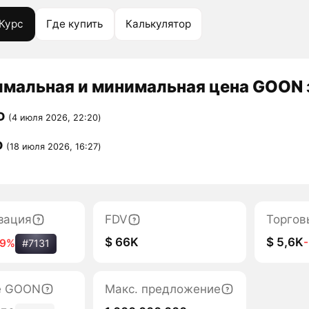
Курс
Где купить
Калькулятор
мальная и минимальная цена GOON з
D
(4 июля 2026, 22:20)
D
(18 июля 2026, 16:27)
зация
FDV
Торгов
$ 66K
$ 5,6K
79%
#7131
е GOON
Макс. предложение