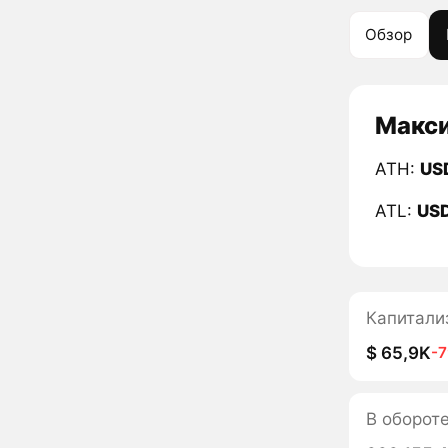
Обзор
Макси
ATH:
US
ATL:
US
Капитали
$ 65,9K
-
В оборот