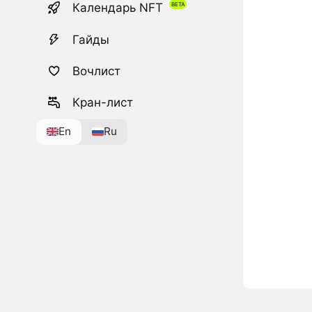
Календарь NFT
Гайды
Вочлист
Кран-лист
En
Ru