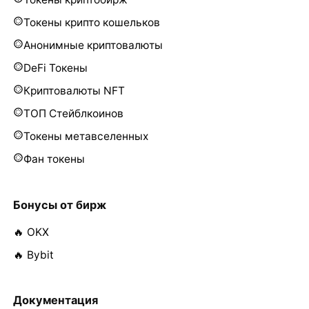
Токены крипто кошельков
Анонимные криптовалюты
DeFi Токены
Криптовалюты NFT
ТОП Стейблкоинов
Токены метавселенных
Фан токены
Бонусы от бирж
🔥 OKX
🔥 Bybit
Документация