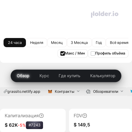
24 часа
Неделя
Месяц
3 Месяца
Год
Всё время
Макс / Мин
Профиль объёма
Обзор
Курс
Где купить
Калькулятор
grassito.netlify.app
Контракты
Обозреватели
Капитализация
FDV
$ 149,5
$ 62K
-5%
#7243