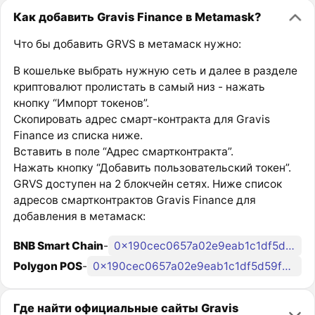
Как добавить Gravis Finance в Metamask?
Что бы добавить GRVS в метамаск нужно:
В кошельке выбрать нужную сеть и далее в разделе
криптовалют пролистать в самый низ - нажать
кнопку “Импорт токенов”.
Скопировать адрес смарт-контракта для Gravis
Finance из списка ниже.
Вставить в поле “Адрес смартконтракта”.
Нажать кнопку “Добавить пользовательский токен”.
GRVS доступен на 2 блокчейн сетях. Ниже список
адресов смартконтрактов Gravis Finance для
добавления в метамаск:
BNB Smart Chain
-
0x190cec0657a02e9eab1c1df5d59f9139131cf539
Polygon POS
-
0x190cec0657a02e9eab1c1df5d59f9139131cf539
Где найти официальные сайты Gravis