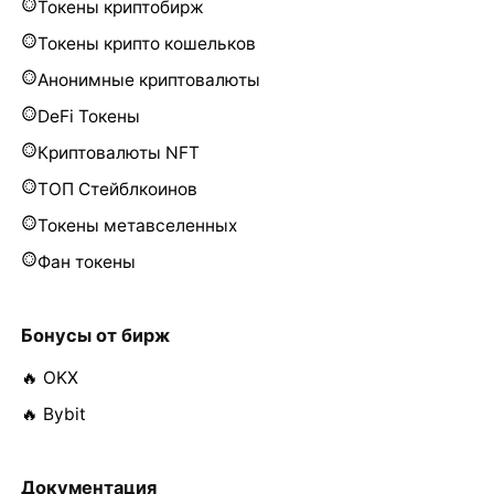
Токены криптобирж
Токены крипто кошельков
Анонимные криптовалюты
DeFi Токены
Криптовалюты NFT
ТОП Стейблкоинов
Токены метавселенных
Фан токены
Бонусы от бирж
🔥 OKX
🔥 Bybit
Документация