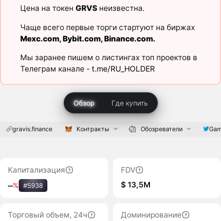
Цена на токен
GRVS
неизвестна.
Чаще всего первые торги стартуют на биржах
Mexc.com
,
Bybit.com
,
Binance.com
.
Мы заранее пишем о листингах топ проектов в
Телеграм канале -
t.me/RU_HOLDER
Обзор
Где купить
gravis.finance
Контракты
Обозреватели
Gam
Капитализация
FDV
$ 13,5M
‒
%
#5938
Торговый объем, 24ч
Доминирование