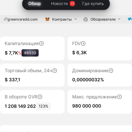
Обзор
Новости
Где купить
greenvsredd.com
Контракты
Обозреватели
Капитализация
FDV
$ 6,3K
$ 7,7K
%
#8939
Торговый объем, 24ч
Доминирование
$ 337,1
0,00000032%
В обороте GVR
Макс. предложение
980 000 000
1 208 149 262
123%