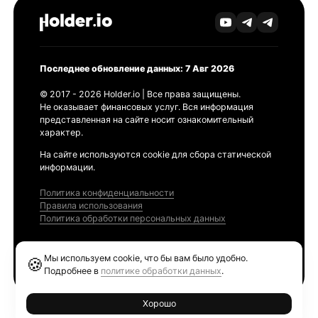
Последнее обновление данных: 7 Авг 2026
© 2017 - 2026 Holder.io | Все права защищены.
Не оказывает финансовых услуг. Вся информация
представленная на сайте носит ознакомительный
характер.
На сайте используются cookie для сбора статической
информации.
Политика конфиденциальности
Правила использования
Политика обработки персональных данных
Продукты
Мы используем cookie, что бы вам было удобно.
🍪
Ethereum GAS Tracker
Подробнее в
политике обработки данных
.
Хорошо