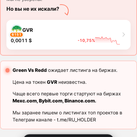
Но вы не их искали?
GVR
6151
0,0011 $
-10,75%
Green Vs Redd
ожидает листинга на биржах.
Цена на токен
GVR
неизвестна.
Чаще всего первые торги стартуют на биржах
Mexc.com
,
Bybit.com
,
Binance.com
.
Мы заранее пишем о листингах топ проектов в
Телеграм канале -
t.me/RU_HOLDER