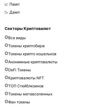
📈 Памп
📉 Дамп
Секторы Криптовалют
Все виды
Токены криптобирж
Токены крипто кошельков
Анонимные криптовалюты
DeFi Токены
Криптовалюты NFT
ТОП Стейблкоинов
Токены метавселенных
Фан токены