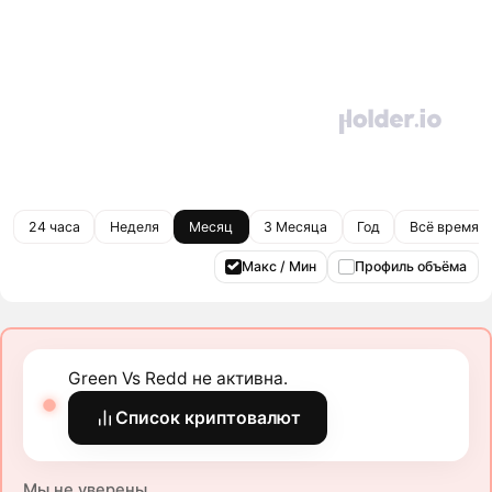
24 часа
Неделя
Месяц
3 Месяца
Год
Всё время
Макс / Мин
Профиль объёма
Green Vs Redd не активна.
Список криптовалют
Мы не уверены.