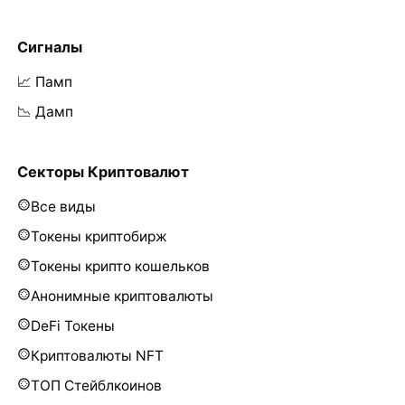
Сигналы
📈 Памп
📉 Дамп
Секторы Криптовалют
Все виды
Токены криптобирж
Токены крипто кошельков
Анонимные криптовалюты
DeFi Токены
Криптовалюты NFT
ТОП Стейблкоинов