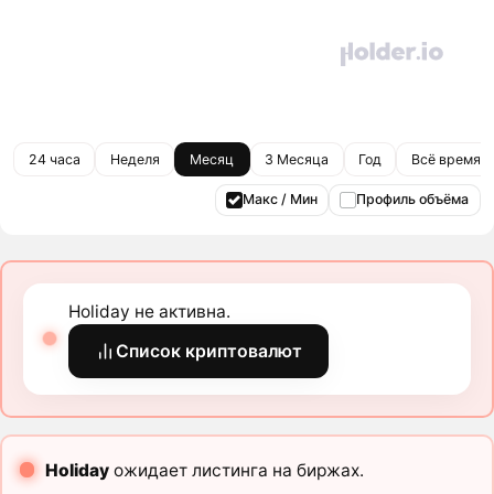
24 часа
Неделя
Месяц
3 Месяца
Год
Всё время
Макс / Мин
Профиль объёма
Holiday не активна.
Список криптовалют
Holiday
ожидает листинга на биржах.