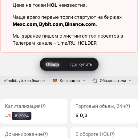
Цена на токен
HOL
неизвестна.
Чаще всего первые торги стартуют на биржах
Mexc.com
,
Bybit.com
,
Binance.com
.
Мы заранее пишем о листингах топ проектов в
Телеграм канале -
t.me/RU_HOLDER
Обзор
Где купить
holidaytoken.finance
Контракты
Обозреватели
Капитализация
Торговый объем, 24ч
$ 0,3
‒
%
#12024
Доминирование
В обороте HOL