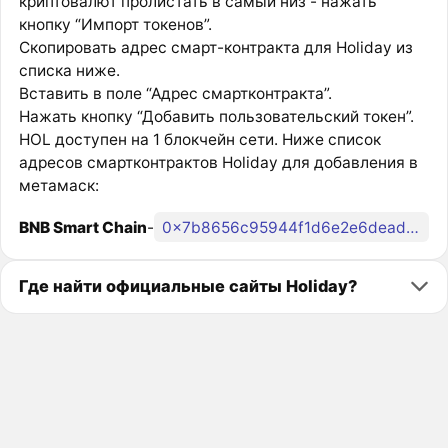
криптовалют пролистать в самый низ - нажать
кнопку “Импорт токенов”.
Скопировать адрес смарт-контракта для Holiday из
списка ниже.
Вставить в поле “Адрес смартконтракта”.
Нажать кнопку “Добавить пользовательский токен”.
HOL доступен на 1 блокчейн сети. Ниже список
адресов смартконтрактов Holiday для добавления в
метамаск:
BNB Smart Chain
-
0x7b8656c95944f1d6e2e6deadedd0392a4138d8dd
Где найти официальные сайты Holiday?