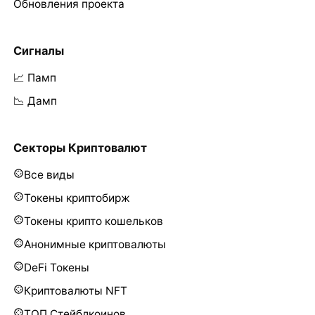
Обновления проекта
Сигналы
📈 Памп
📉 Дамп
Секторы Криптовалют
Все виды
Токены криптобирж
Токены крипто кошельков
Анонимные криптовалюты
DeFi Токены
Криптовалюты NFT
ТОП Стейблкоинов