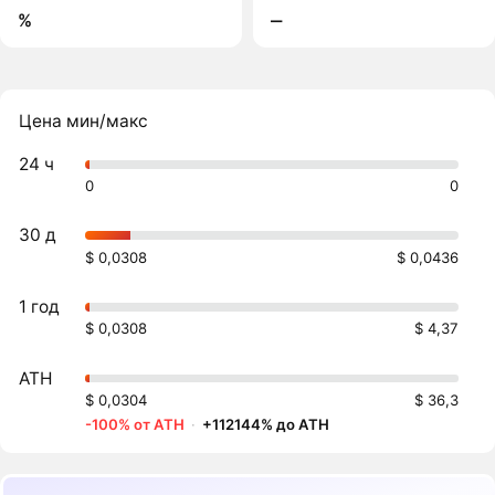
%
‒
Цена мин/макс
24 ч
0
0
30 д
$ 0,0308
$ 0,0436
1 год
$ 0,0308
$ 4,37
ATH
$ 0,0304
$ 36,3
-100% от ATH
·
+112144% до ATH