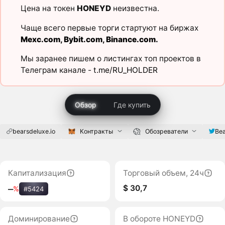
Цена на токен
HONEYD
неизвестна.
Чаще всего первые торги стартуют на биржах
Mexc.com
,
Bybit.com
,
Binance.com
.
Мы заранее пишем о листингах топ проектов в
Телеграм канале -
t.me/RU_HOLDER
Обзор
Где купить
bearsdeluxe.io
Контракты
Обозреватели
Bea
Капитализация
Торговый объем, 24ч
$ 30,7
‒
%
#5424
Доминирование
В обороте HONEYD